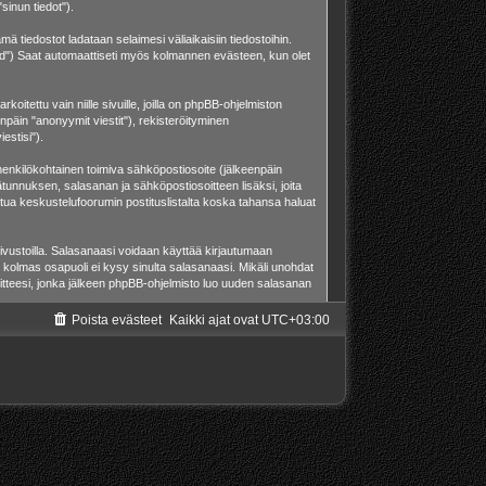
sinun tiedot").
ä tiedostot ladataan selaimesi väliaikaisiin tiedostoihin.
o id") Saat automaattiseti myös kolmannen evästeen, kun olet
ettu vain niille sivuille, joilla on phpBB-ohjelmiston
npäin "anonyymit viestit"), rekisteröityminen
estisi").
a henkilökohtainen toimiva sähköpostiosoite (jälkeenpäin
äjätunnuksen, salasanan ja sähköpostiosoitteen lisäksi, joita
stua keskustelufoorumin postituslistalta koska tahansa haluat
ivustoilla. Salasanaasi voidaan käyttää kirjautumaan
 kolmas osapuoli ei kysy sinulta salasanaasi. Mikäli unohdat
tteesi, jonka jälkeen phpBB-ohjelmisto luo uuden salasanan
Poista evästeet
Kaikki ajat ovat
UTC+03:00