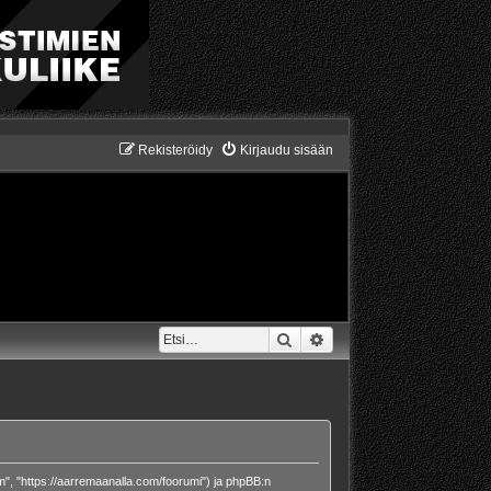
Rekisteröidy
Kirjaudu sisään
Etsi
Tarkennettu haku
om", "https://aarremaanalla.com/foorumi") ja phpBB:n