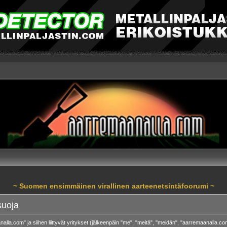
~ Suomen ensimmäinen virallinen aarteenetsintäfoorumi ~
suoja
alla.com" ja siihen liittyvät yritykset (jälkeenpäin "me", "meitä", "meidän", "aarremaanalla.c