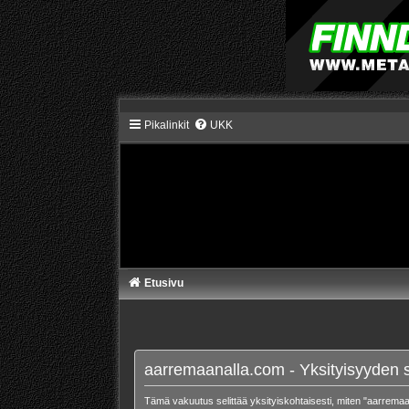
Pikalinkit
UKK
Etusivu
aarremaanalla.com - Yksityisyyden 
Tämä vakuutus selittää yksityiskohtaisesti, miten "aarremaan