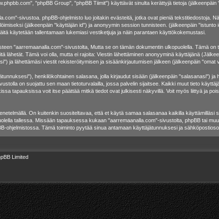
w.phpbb.com", "phpBB Group", "phpBB Tiimit") käyttävät sinulta kerättyjä tietoja (jälkeenpäin "
.com"-sivustoa. phpBB-ohjelmisto luo joitakin evästeitä, jotka ovat pieniä tekstitiedostoja. Näm
löimiseksi (jälkeenpäin "käyttäjän id") ja anonyymin session tunnisteen. (jälkeenpäin "istunt
 näitä käytetään tallentamaan lukemiasi vestiketjuja ja näin parantaen käyttökokemustasi.
 "aarremaanalla.com"-sivustolta, Mutta se on tämän dokumentin ulkopuolella. Tämä on tarkoit
tä lähetät. Tämä voi olla, mutta ei rajoita: Viestin lähettäminen anonyyminä käyttäjänä (Jälkee
) ja lähettämäsi viestit rekisteröitymisen ja sisäänkirjautumisen jälkeen (jälkeenpäin "omat vi
äjätunnuksesi"), henkilökohtainen salasana, jolla kirjaudut sisään (jälkeenpäin "salasanasi") j
vustolla on suojattu sen maan tietoturvalailla, jossa palvelin sijaitsee. Kaikki muut tieto käytt
 tapauksissa voit itse päättää mitkä tiedot ovat julkisesti näkyvillä. Voit myös liittyä ja poi
etelmällä. On kuitenkin suositeltavaa, että et käytä samaa salasanaa kaikilla käyttämilläsi s
e huolella tallessa. Missään tapauksessa kukaan "aarremaanalla.com"-sivustolta, phpBB tai muu
pBB-ohjelmistossa. Tämä toiminto pyytää sinua antamaan käyttäjätunnuksesi ja sähköpostiosoi
pBB Limited