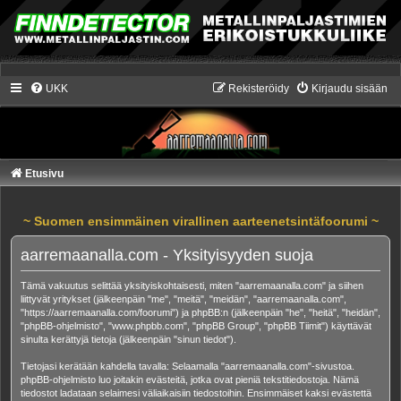
UKK
Rekisteröidy
Kirjaudu sisään
Etusivu
~ Suomen ensimmäinen virallinen aarteenetsintäfoorumi ~
aarremaanalla.com - Yksityisyyden suoja
Tämä vakuutus selittää yksityiskohtaisesti, miten "aarremaanalla.com" ja siihen
liittyvät yritykset (jälkeenpäin "me", "meitä", "meidän", "aarremaanalla.com",
"https://aarremaanalla.com/foorumi") ja phpBB:n (jälkeenpäin "he", "heitä", "heidän",
"phpBB-ohjelmisto", "www.phpbb.com", "phpBB Group", "phpBB Tiimit") käyttävät
sinulta kerättyjä tietoja (jälkeenpäin "sinun tiedot").
Tietojasi kerätään kahdella tavalla: Selaamalla "aarremaanalla.com"-sivustoa.
phpBB-ohjelmisto luo joitakin evästeitä, jotka ovat pieniä tekstitiedostoja. Nämä
tiedostot ladataan selaimesi väliaikaisiin tiedostoihin. Ensimmäiset kaksi evästettä