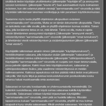
sisältävät tiedon käyttäjän yksilöimiseksi (jälkeenpäin "käyttäjän id") ja anonyymin
session tunnisteen. (jälkeenpäin "istunto id") Saat automaattiseti myös kolmannen
evästeen, kun olet selannut joitakin viestejä "aarremaanalla.com"-sivustolla ja näitä
käytetään tallentamaan lukemiasi vestiketjuja ja näin parantaen käyttökokemustasi.
Saatamme myös luoda phpBB-ohjelmiston ulkopuolisen evästeen
"aarremaanalla.com"-sivustolta, Mutta se on tämän dokumentin ulkopuolella. Tämä
on tarkoitettu vain niille sivuille, joilla on phpBB-ohjelmiston luomaa sisältöä. Toinen
tapa, jolla keräämme tietoa on se, mitä lähetät. Tämä voi olla, mutta ei rajoita:
Viestin lähettäminen anonyyminä käyttäjänä (Jälkeenpäin "anonyymit viestit"),
rekisteröityminen "aarremaanalla.com"-sivustolle (jälkeenpäin "omat tunnuksesi")
ja lähettämäsi viestit rekisteröitymisen ja sisäänkirjautumisen jälkeen (jälkeenpäin
"omat viestisi").
Käyttäjätiliin tallennetaan ainakin nimesi (jälkeenpäin "käyttäjätunnuksesi"),
henkilökohtainen salasana, jolla kirjaudut sisään (jälkeenpäin "salasanasi") ja
henkilökohtainen toimiva sähköpostiosoite (jälkeenpäin "sähköpostiosoitteesi").
Käyttäjätilisi "aarremaanalla.com"-sivustolla on suojattu sen maan tietoturvalailla,
jossa palvelin sijaitsee. Kaikki muut tieto käyttäjätunnuksen, salasanan ja
sähköpostiosoitteen lisäksi, joita vaadimme rekisteröityessä on meidän
hallinnassamme. Kaikissa tapauksissa voit itse päättää mitkä tiedot ovat julkisesti
näkyvillä. Voit myös liittyä ja poistua keskustelufoorumin postituslistalta koska
tahansa haluat muokkaamalla omia asetuksiasi.
Salasanasi on turvattu koodaamalla se yhdensuuntaisella menetelmällä. On
kuitenkin suositeltavaa, että et käytä samaa salasanaa kaikilla käyttämilläsi
sivustoilla. Salasanaasi voidaan käyttää kirjautumaan käyttäjätiliisi
"aarremaanalla.com"-sivustolla, joten pidä se huolella tallessa. Missään
tapauksessa kukaan "aarremaanalla.com"-sivustolta, phpBB tai muu kolmas
osapuoli ei kysy sinulta salasanaasi. Mikäli unohdat salasanasi. Voit käyttää