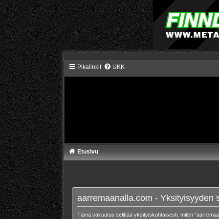
Pikalinkit
UKK
Etusivu
aarremaanalla.com - Yksityisyyden 
Tämä vakuutus selittää yksityiskohtaisesti, miten "aarremaan