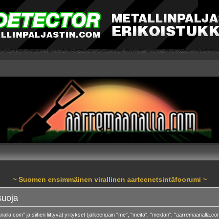
~ Suomen ensimmäinen virallinen aarteenetsintäfoorumi ~
suoja
alla.com" ja siihen liittyvät yritykset (jälkeenpäin "me", "meitä", "meidän", "aarremaanalla.c