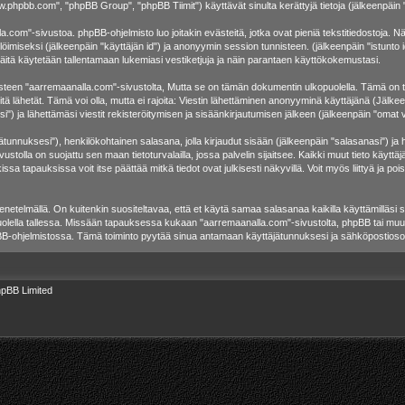
w.phpbb.com", "phpBB Group", "phpBB Tiimit") käyttävät sinulta kerättyjä tietoja (jälkeenpäin "
.com"-sivustoa. phpBB-ohjelmisto luo joitakin evästeitä, jotka ovat pieniä tekstitiedostoja. Näm
löimiseksi (jälkeenpäin "käyttäjän id") ja anonyymin session tunnisteen. (jälkeenpäin "istunt
 näitä käytetään tallentamaan lukemiasi vestiketjuja ja näin parantaen käyttökokemustasi.
 "aarremaanalla.com"-sivustolta, Mutta se on tämän dokumentin ulkopuolella. Tämä on tarkoit
tä lähetät. Tämä voi olla, mutta ei rajoita: Viestin lähettäminen anonyyminä käyttäjänä (Jälkee
) ja lähettämäsi viestit rekisteröitymisen ja sisäänkirjautumisen jälkeen (jälkeenpäin "omat vi
äjätunnuksesi"), henkilökohtainen salasana, jolla kirjaudut sisään (jälkeenpäin "salasanasi") j
vustolla on suojattu sen maan tietoturvalailla, jossa palvelin sijaitsee. Kaikki muut tieto käytt
 tapauksissa voit itse päättää mitkä tiedot ovat julkisesti näkyvillä. Voit myös liittyä ja poi
etelmällä. On kuitenkin suositeltavaa, että et käytä samaa salasanaa kaikilla käyttämilläsi s
e huolella tallessa. Missään tapauksessa kukaan "aarremaanalla.com"-sivustolta, phpBB tai muu
pBB-ohjelmistossa. Tämä toiminto pyytää sinua antamaan käyttäjätunnuksesi ja sähköpostiosoi
pBB Limited