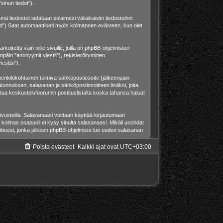
sinun tiedot").
ä tiedostot ladataan selaimesi väliaikaisiin tiedostoihin.
o id") Saat automaattiseti myös kolmannen evästeen, kun olet
ettu vain niille sivuille, joilla on phpBB-ohjelmiston
npäin "anonyymit viestit"), rekisteröityminen
estisi").
a henkilökohtainen toimiva sähköpostiosoite (jälkeenpäin
äjätunnuksen, salasanan ja sähköpostiosoitteen lisäksi, joita
stua keskustelufoorumin postituslistalta koska tahansa haluat
ivustoilla. Salasanaasi voidaan käyttää kirjautumaan
 kolmas osapuoli ei kysy sinulta salasanaasi. Mikäli unohdat
tteesi, jonka jälkeen phpBB-ohjelmisto luo uuden salasanan
Poista evästeet
Kaikki ajat ovat
UTC+03:00