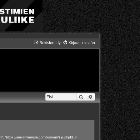
Rekisteröidy
Kirjaudu sisään
Etsi
Tarkennettu haku
om", "https://aarremaanalla.com/foorumi") ja phpBB:n