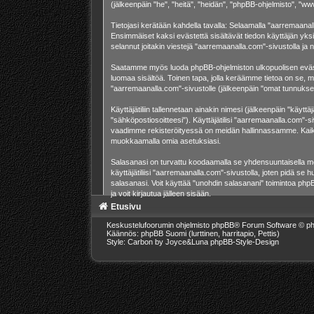
(jälkeenpäin "he", "heitä", "heidän", "phpBB-ohjelmisto", "ww
Tietojasi kerätään kahdella tavalla: Selaamalla "aarremaanalla
Ensimmäiset kaksi evästettä sisältävät tiedon käyttäjän yksi
selannut joitakin viestejä "aarremaanalla.com"-sivustolla ja
Saatamme myös luoda phpBB-ohjelmiston ulkopuolisen evästeen
luomaa sisältöä. Toinen tapa, jolla keräämme tietoa on se, mi
"aarremaanalla.com"-sivustolle (jälkeenpäin "omat tunnuksesi"
Käyttäjätiliin tallennetaan ainakin nimesi (jälkeenpäin "käytt
"sähköpostiosoitteesi"). Käyttäjätilisi "aarremaanalla.com"-si
vaadimme rekisteröityessä on meidän hallinnassamme. Kaikissa
muokkaamalla omia asetuksiasi.
Salasanasi on turvattu koodaamalla se yhdensuuntaisella men
käyttäjätiliisi "aarremaanalla.com"-sivustolla, joten pidä s
salasanasi. Voit käyttää "unohdin salasanani" toimintoa ph
ja voit kirjautua jälleen sisään.
Etusivu
Keskustelufoorumin ohjelmisto
phpBB
® Forum Software © ph
Käännös: phpBB Suomi (lurttinen, harritapio, Pettis)
Style: Carbon by Joyce&Luna
phpBB-Style-Design