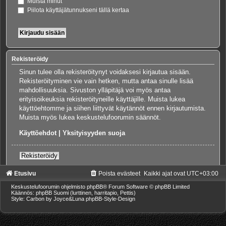
Muista minut
Piilota käyttäjätunnukseni tällä kertaa
Rekisteröidy
Sinun tulee olla rekisteröitynyt voidaksesi kirjautua sisään.
Rekisteröityminen vie vain hetken, mutta antaa sinulle lisää
mahdollisuuksia. Sivuston ylläpitäjä voi myös antaa
erityisoikeuksia rekisteröityneille käyttäjille. Muista lukea
käyttöehtomme ja siihen liittyvät käytännöt ennen kirjautumista.
Muista myös lukea keskustelufoorumin säännöt.
Käyttöehdot
|
Yksityisyyden suoja
Rekisteröidy
Etusivu
Poista evästeet
Kaikki ajat ovat
UTC+03:00
Keskustelufoorumin ohjelmisto
phpBB
® Forum Software © phpBB Limited
Käännös: phpBB Suomi (lurttinen, harritapio, Pettis)
Style: Carbon by Joyce&Luna
phpBB-Style-Design