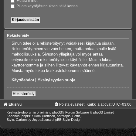
Muista minut
Piilota käyttäjätunnukseni tällä kertaa
Rekisteröidy
Sinun tulee olla rekisteröitynyt voidaksesi kirjautua sisään.
Rekisteröityminen vie vain hetken, mutta antaa sinulle lisää
mahdollisuuksia. Sivuston ylläpitäjä voi myös antaa
erityisoikeuksia rekisteröityneille käyttäjille. Muista lukea
käyttöehtomme ja siihen liittyvät käytännöt ennen kirjautumista.
Muista myös lukea keskustelufoorumin säännöt.
Käyttöehdot
|
Yksityisyyden suoja
Rekisteröidy
Etusivu
Poista evästeet
Kaikki ajat ovat
UTC+03:00
Keskustelufoorumin ohjelmisto
phpBB
® Forum Software © phpBB Limited
Käännös: phpBB Suomi (lurttinen, harritapio, Pettis)
Style: Carbon by Joyce&Luna
phpBB-Style-Design