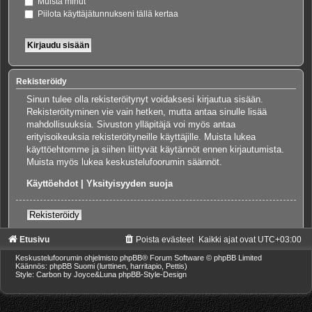
Muista minut
Piilota käyttäjätunnukseni tällä kertaa
Rekisteröidy
Sinun tulee olla rekisteröitynyt voidaksesi kirjautua sisään.
Rekisteröityminen vie vain hetken, mutta antaa sinulle lisää
mahdollisuuksia. Sivuston ylläpitäjä voi myös antaa
erityisoikeuksia rekisteröityneille käyttäjille. Muista lukea
käyttöehtomme ja siihen liittyvät käytännöt ennen kirjautumista.
Muista myös lukea keskustelufoorumin säännöt.
Käyttöehdot
|
Yksityisyyden suoja
Rekisteröidy
Etusivu
Poista evästeet
Kaikki ajat ovat
UTC+03:00
Keskustelufoorumin ohjelmisto
phpBB
® Forum Software © phpBB Limited
Käännös: phpBB Suomi (lurttinen, harritapio, Pettis)
Style: Carbon by Joyce&Luna
phpBB-Style-Design