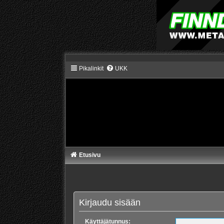
Pikalinkit
UKK
Etusivu
Kirjaudu sisään
Käyttäjätunnus: