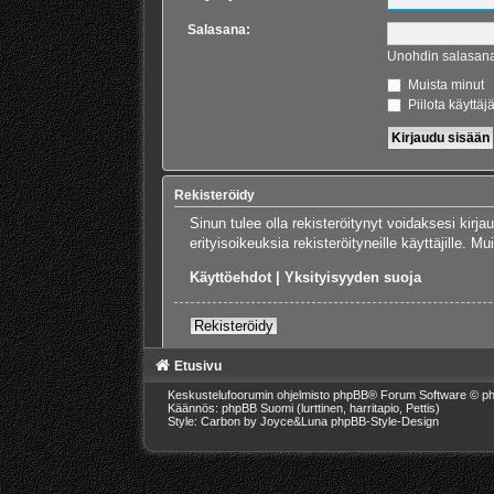
Salasana:
Unohdin salasan
Muista minut
Piilota käyttäj
Rekisteröidy
Sinun tulee olla rekisteröitynyt voidaksesi kirj
erityisoikeuksia rekisteröityneille käyttäjille.
Käyttöehdot
|
Yksityisyyden suoja
Rekisteröidy
Etusivu
Keskustelufoorumin ohjelmisto
phpBB
® Forum Software © ph
Käännös: phpBB Suomi (lurttinen, harritapio, Pettis)
Style: Carbon by Joyce&Luna
phpBB-Style-Design