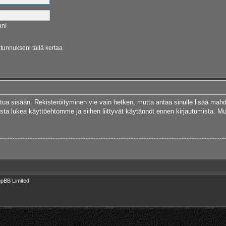
ani
ätunnukseni tällä kertaa
autua sisään. Rekisteröityminen vie vain hetken, mutta antaa sinulle lisää mah
 Muista lukea käyttöehtomme ja siihen liittyvät käytännöt ennen kirjautumista.
pBB Limited