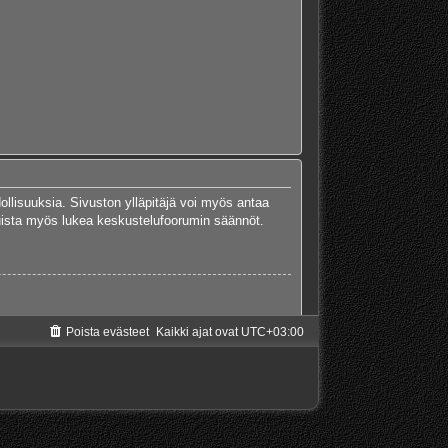
dollisuuksia. Sivuston ylläpitäjä voi myös antaa
 Muista myös lukea keskustelufoorumin säännöt.
Poista evästeet
Kaikki ajat ovat
UTC+03:00