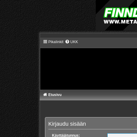
Pikalinkit
UKK
Etusivu
Kirjaudu sisään
Käyttäjätunnus: