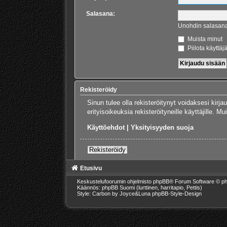
Salasana:
Unohdin salasan
Muista minut
Piilota käyttäj
Rekisteröidy
Sinun tulee olla rekisteröitynyt voidaksesi kirj
erityisoikeuksia rekisteröityneille käyttäjille.
Käyttöehdot
|
Yksityisyyden suoja
Rekisteröidy
Etusivu
Keskustelufoorumin ohjelmisto
phpBB
® Forum Software © ph
Käännös: phpBB Suomi (lurttinen, harritapio, Pettis)
Style: Carbon by Joyce&Luna
phpBB-Style-Design