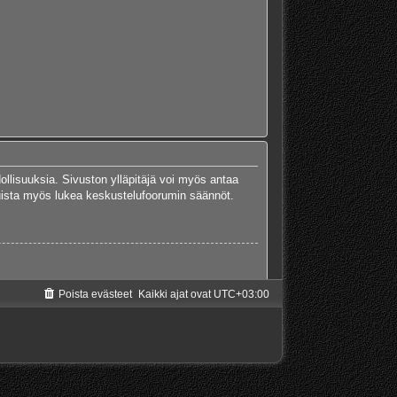
dollisuuksia. Sivuston ylläpitäjä voi myös antaa
 Muista myös lukea keskustelufoorumin säännöt.
Poista evästeet
Kaikki ajat ovat
UTC+03:00