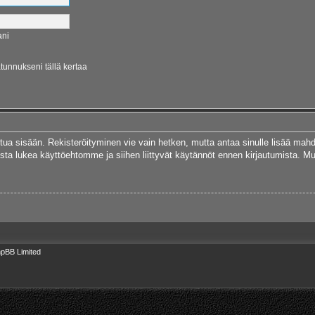
ani
ätunnukseni tällä kertaa
autua sisään. Rekisteröityminen vie vain hetken, mutta antaa sinulle lisää mah
 Muista lukea käyttöehtomme ja siihen liittyvät käytännöt ennen kirjautumista.
pBB Limited