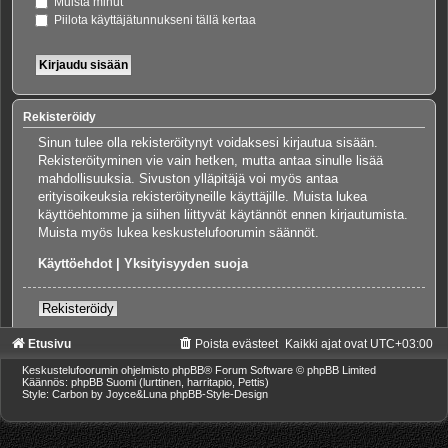
Muista minut
Piilota käyttäjätunnukseni tällä kertaa
Rekisteröidy
Sinun tulee olla rekisteröitynyt voidaksesi kirjautua sisään.
Rekisteröityminen vie vain hetken, mutta antaa sinulle lisää
mahdollisuuksia. Sivuston ylläpitäjä voi myös antaa
erityisoikeuksia rekisteröityneille käyttäjille. Muista lukea
käyttöehtomme ja siihen liittyvät käytännöt ennen kirjautumista.
Muista myös lukea keskustelufoorumin säännöt.
Käyttöehdot
|
Yksityisyyden suoja
Rekisteröidy
Etusivu
Poista evästeet
Kaikki ajat ovat
UTC+03:00
Keskustelufoorumin ohjelmisto
phpBB
® Forum Software © phpBB Limited
Käännös: phpBB Suomi (lurttinen, harritapio, Pettis)
Style: Carbon by Joyce&Luna
phpBB-Style-Design