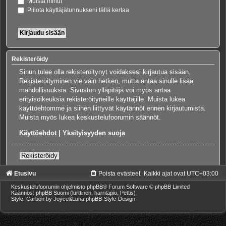
Muista minut
Piilota käyttäjätunnukseni tällä kertaa
Rekisteröidy
Sinun tulee olla rekisteröitynyt voidaksesi kirjautua sisään.
Rekisteröityminen vie vain hetken, mutta antaa sinulle lisää
mahdollisuuksia. Sivuston ylläpitäjä voi myös antaa
erityisoikeuksia rekisteröityneille käyttäjille. Muista lukea
käyttöehtomme ja siihen liittyvät käytännöt ennen kirjautumista.
Muista myös lukea keskustelufoorumin säännöt.
Käyttöehdot
|
Yksityisyyden suoja
Rekisteröidy
Etusivu
Poista evästeet
Kaikki ajat ovat
UTC+03:00
Keskustelufoorumin ohjelmisto
phpBB
® Forum Software © phpBB Limited
Käännös: phpBB Suomi (lurttinen, harritapio, Pettis)
Style: Carbon by Joyce&Luna
phpBB-Style-Design