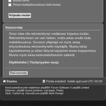
Muista minut
Piilota käyttäjätunnukseni tällä kertaa
Rekisteröidy
Sinun tulee olla rekisteröitynyt voidaksesi kirjautua sisään.
Rekisteröityminen vie vain hetken, mutta antaa sinulle lisää
mahdollisuuksia. Sivuston ylläpitäjä voi myös antaa
erityisoikeuksia rekisteröityneille käyttäjille. Muista lukea
käyttöehtomme ja siihen liittyvät käytännöt ennen kirjautumista.
Muista myös lukea keskustelufoorumin säännöt.
Käyttöehdot
|
Yksityisyyden suoja
Rekisteröidy
Etusivu
Poista evästeet
Kaikki ajat ovat
UTC+03:00
Keskustelufoorumin ohjelmisto
phpBB
® Forum Software © phpBB Limited
Käännös: phpBB Suomi (lurttinen, harritapio, Pettis)
Style: Carbon by Joyce&Luna
phpBB-Style-Design