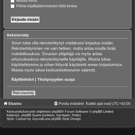
Muista minut
Piilota käyttäjätunnukseni tällä kertaa
Rekisteröidy
Sinun tulee olla rekisteröitynyt voidaksesi kirjautua sisään.
Rekisteröityminen vie vain hetken, mutta antaa sinulle lisää
mahdollisuuksia. Sivuston ylläpitäjä voi myös antaa
erityisoikeuksia rekisteröityneille käyttäjille. Muista lukea
käyttöehtomme ja siihen liittyvät käytännöt ennen kirjautumista.
Muista myös lukea keskustelufoorumin säännöt.
Käyttöehdot
|
Yksityisyyden suoja
Rekisteröidy
Etusivu
Poista evästeet
Kaikki ajat ovat
UTC+03:00
Keskustelufoorumin ohjelmisto
phpBB
® Forum Software © phpBB Limited
Käännös: phpBB Suomi (lurttinen, harritapio, Pettis)
Style: Carbon by Joyce&Luna
phpBB-Style-Design