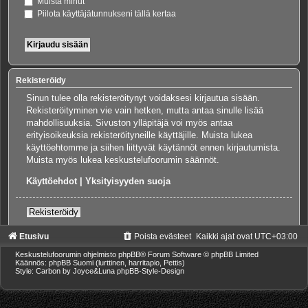
Muista minut
Piilota käyttäjätunnukseni tällä kertaa
Rekisteröidy
Sinun tulee olla rekisteröitynyt voidaksesi kirjautua sisään.
Rekisteröityminen vie vain hetken, mutta antaa sinulle lisää
mahdollisuuksia. Sivuston ylläpitäjä voi myös antaa
erityisoikeuksia rekisteröityneille käyttäjille. Muista lukea
käyttöehtomme ja siihen liittyvät käytännöt ennen kirjautumista.
Muista myös lukea keskustelufoorumin säännöt.
Käyttöehdot
|
Yksityisyyden suoja
Rekisteröidy
Etusivu
Poista evästeet
Kaikki ajat ovat
UTC+03:00
Keskustelufoorumin ohjelmisto
phpBB
® Forum Software © phpBB Limited
Käännös: phpBB Suomi (lurttinen, harritapio, Pettis)
Style: Carbon by Joyce&Luna
phpBB-Style-Design