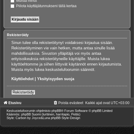
Muista minut
Piilota käyttäjätunnukseni tällä kertaa
Rekisteröidy
Sinun tulee olla rekisteröitynyt voidaksesi kirjautua sisään.
Rekisteröityminen vie vain hetken, mutta antaa sinulle lisää
mahdollisuuksia. Sivuston ylläpitäjä voi myös antaa
erityisoikeuksia rekisteröityneille käyttäjille. Muista lukea
käyttöehtomme ja siihen liittyvät käytännöt ennen kirjautumista.
Muista myös lukea keskustelufoorumin säännöt.
Käyttöehdot
|
Yksityisyyden suoja
Rekisteröidy
Etusivu
Poista evästeet
Kaikki ajat ovat
UTC+03:00
Keskustelufoorumin ohjelmisto
phpBB
® Forum Software © phpBB Limited
Käännös: phpBB Suomi (lurttinen, harritapio, Pettis)
Style: Carbon by Joyce&Luna
phpBB-Style-Design