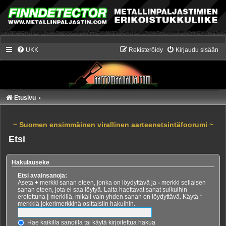
UKK
Rekisteröidy
Kirjaudu sisään
Etusivu
~ Suomen ensimmäinen virallinen aarteenetsintäfoorumi ~
Etsi
Hakulauseke
Etsi avainsanoja:
Aseta
+
merkki sanan eteen, jonka on löydyttävä ja
-
merkki sellaisen
sanan eteen, jota ei saa löytyä. Laita haettavat sanat sulkuihin
erotettuna
|
-merkillä, mikäli vain yhden sanan on löydyttävä. Käytä *-
merkkiä jokerimerkkinä osittaisiin hakuihin.
Hae kaikilla sanoilla tai käytä kirjoitettua hakua