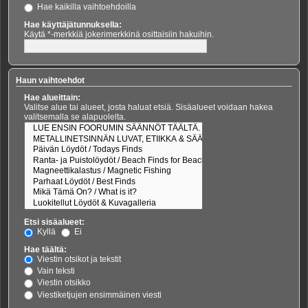
Hae kaikilla vaihtoehdoilla
Hae käyttäjätunnuksella:
Käytä *-merkkiä jokerimerkkinä osittaisiin hakuihin.
Haun vaihtoehdot
Hae alueittain:
Valitse alue tai alueet, josta haluat etsiä. Sisäalueet voidaan hakea
valitsemalla se alapuolelta.
Etsi sisäalueet:
Kyllä
Ei
Hae täältä:
Viestin otsikot ja tekstit
Vain teksti
Viestin otsikko
Viestiketjujen ensimmäinen viesti