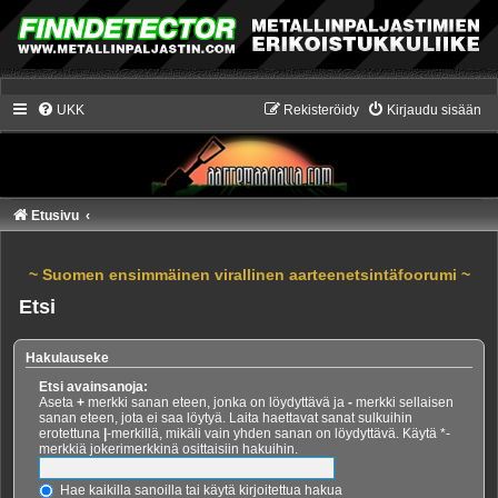
UKK
Rekisteröidy
Kirjaudu sisään
Etusivu
~ Suomen ensimmäinen virallinen aarteenetsintäfoorumi ~
Etsi
Hakulauseke
Etsi avainsanoja:
Aseta
+
merkki sanan eteen, jonka on löydyttävä ja
-
merkki sellaisen
sanan eteen, jota ei saa löytyä. Laita haettavat sanat sulkuihin
erotettuna
|
-merkillä, mikäli vain yhden sanan on löydyttävä. Käytä *-
merkkiä jokerimerkkinä osittaisiin hakuihin.
Hae kaikilla sanoilla tai käytä kirjoitettua hakua