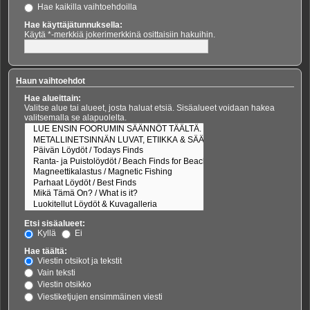
Hae kaikilla vaihtoehdoilla
Hae käyttäjätunnuksella:
Käytä *-merkkiä jokerimerkkinä osittaisiin hakuihin.
Haun vaihtoehdot
Hae alueittain:
Valitse alue tai alueet, josta haluat etsiä. Sisäalueet voidaan hakea
valitsemalla se alapuolelta.
Etsi sisäalueet:
Kyllä
Ei
Hae täältä:
Viestin otsikot ja tekstit
Vain teksti
Viestin otsikko
Viestiketjujen ensimmäinen viesti