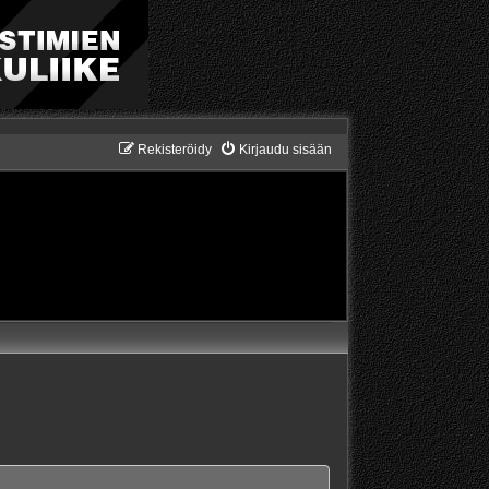
Rekisteröidy
Kirjaudu sisään