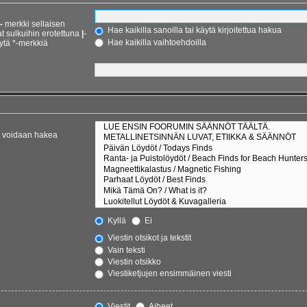
-
merkki sellaisen
Hae kaikilla sanoilla tai käytä kirjoitettua hakua
at sulkuihin erotettuna
|
-
Hae kaikilla vaihtoehdoilla
ytä *-merkkiä
et voidaan hakea
Kyllä
Ei
Viestin otsikot ja tekstit
Vain teksti
Viestin otsikko
Viestiketjujen ensimmäinen viesti
Viestit
Aiheet