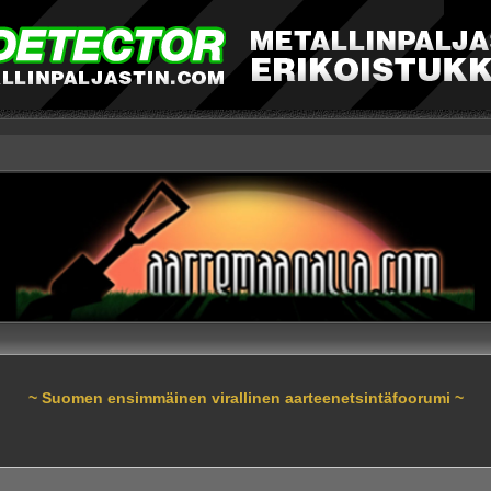
~ Suomen ensimmäinen virallinen aarteenetsintäfoorumi ~