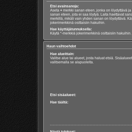
Etsi avainsanoja:
Aseta
+
merkki sanan eteen, jonka on löydyttävä ja
sanan eteen, jota ei saa löytyä. Laita haettavat san
merkillä, mikäli vain yhden sanan on löydyttävä. Kä
jokerimerkkinä osittaisiin hakuihin.
Hae käyttäjätunnuksella:
Käytä *-merkkiä jokerimerkkinä osittaisiin hakuihin.
Haun vaihtoehdot
Hae alueittain:
Valitse alue tai alueet, josta haluat etsiä. Sisäalue
valitsemalla se alapuolelta.
Etsi sisäalueet:
Hae täältä:
Näytä tulokset: