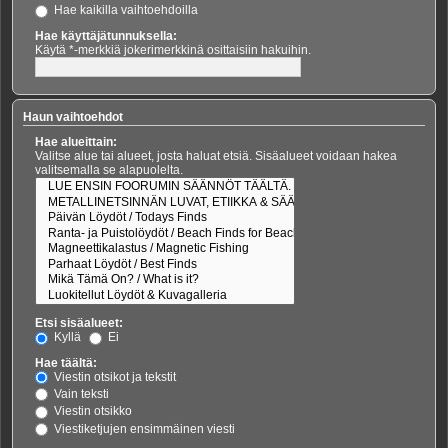
Hae kaikilla vaihtoehdoilla
Hae käyttäjätunnuksella:
Käytä *-merkkiä jokerimerkkinä osittaisiin hakuihin.
Haun vaihtoehdot
Hae alueittain:
Valitse alue tai alueet, josta haluat etsiä. Sisäalueet voidaan hakea
valitsemalla se alapuolelta.
Etsi sisäalueet:
Kyllä
Ei
Hae täältä:
Viestin otsikot ja tekstit
Vain teksti
Viestin otsikko
Viestiketjujen ensimmäinen viesti