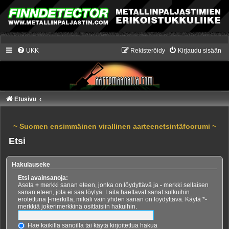
UKK
Rekisteröidy
Kirjaudu sisään
Etusivu
~ Suomen ensimmäinen virallinen aarteenetsintäfoorumi ~
Etsi
Hakulauseke
Etsi avainsanoja:
Aseta
+
merkki sanan eteen, jonka on löydyttävä ja
-
merkki sellaisen
sanan eteen, jota ei saa löytyä. Laita haettavat sanat sulkuihin
erotettuna
|
-merkillä, mikäli vain yhden sanan on löydyttävä. Käytä *-
merkkiä jokerimerkkinä osittaisiin hakuihin.
Hae kaikilla sanoilla tai käytä kirjoitettua hakua