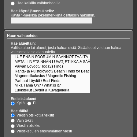
Hae kaikilla vaihtoehdoilla
Hae käyttäjätunnuksella:
Käytä *-merkkiä jokerimerkkinä osittaisiin hakuihin.
Haun vaihtoehdot
Hae alueittain:
Valitse alue tai alueet, josta haluat etsiä. Sisäalueet voidaan hakea
valitsemalla se alapuolelta.
Etsi sisäalueet:
Kyllä
Ei
Hae täältä:
Viestin otsikot ja tekstit
Vain teksti
Viestin otsikko
Viestiketjujen ensimmäinen viesti