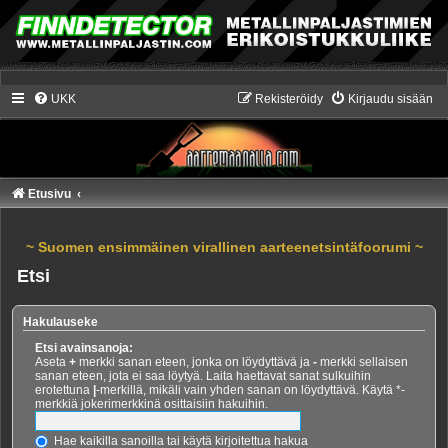
UKK
Rekisteröidy
Kirjaudu sisään
Etusivu
~ Suomen ensimmäinen virallinen aarteenetsintäfoorumi ~
Etsi
Hakulauseke
Etsi avainsanoja:
Aseta
+
merkki sanan eteen, jonka on löydyttävä ja
-
merkki sellaisen
sanan eteen, jota ei saa löytyä. Laita haettavat sanat sulkuihin
erotettuna
|
-merkillä, mikäli vain yhden sanan on löydyttävä. Käytä *-
merkkiä jokerimerkkinä osittaisiin hakuihin.
Hae kaikilla sanoilla tai käytä kirjoitettua hakua