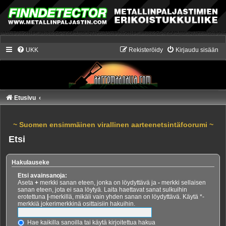
UKK
Rekisteröidy
Kirjaudu sisään
Etusivu
~ Suomen ensimmäinen virallinen aarteenetsintäfoorumi ~
Etsi
Hakulauseke
Etsi avainsanoja:
Aseta
+
merkki sanan eteen, jonka on löydyttävä ja
-
merkki sellaisen
sanan eteen, jota ei saa löytyä. Laita haettavat sanat sulkuihin
erotettuna
|
-merkillä, mikäli vain yhden sanan on löydyttävä. Käytä *-
merkkiä jokerimerkkinä osittaisiin hakuihin.
Hae kaikilla sanoilla tai käytä kirjoitettua hakua