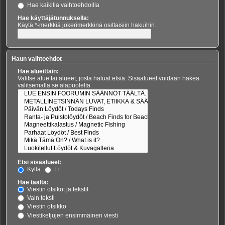
Hae kaikilla vaihtoehdoilla
Hae käyttäjätunnuksella:
Käytä *-merkkiä jokerimerkkinä osittaisiin hakuihin.
Haun vaihtoehdot
Hae alueittain:
Valitse alue tai alueet, josta haluat etsiä. Sisäalueet voidaan hakea
valitsemalla se alapuolelta.
Etsi sisäalueet:
Kyllä
Ei
Hae täältä:
Viestin otsikot ja tekstit
Vain teksti
Viestin otsikko
Viestiketjujen ensimmäinen viesti