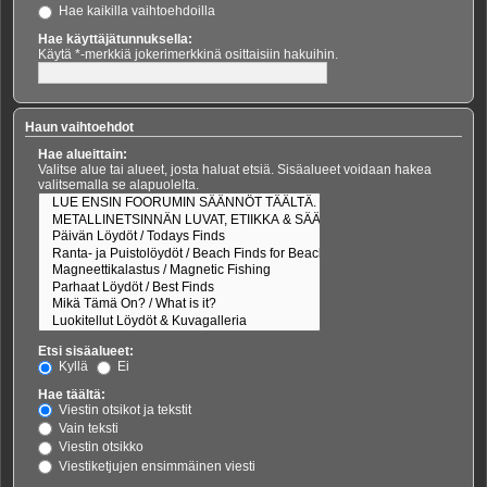
Hae kaikilla vaihtoehdoilla
Hae käyttäjätunnuksella:
Käytä *-merkkiä jokerimerkkinä osittaisiin hakuihin.
Haun vaihtoehdot
Hae alueittain:
Valitse alue tai alueet, josta haluat etsiä. Sisäalueet voidaan hakea
valitsemalla se alapuolelta.
Etsi sisäalueet:
Kyllä
Ei
Hae täältä:
Viestin otsikot ja tekstit
Vain teksti
Viestin otsikko
Viestiketjujen ensimmäinen viesti