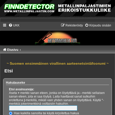
UKK
Rekisteröidy
Kirjaudu sisään
Etusivu
~ Suomen ensimmäinen virallinen aarteenetsintäfoorumi ~
Etsi
Hakulauseke
Etsi avainsanoja:
Aseta
+
merkki sanan eteen, jonka on löydyttävä ja
-
merkki sellaisen
sanan eteen, jota ei saa löytyä. Laita haettavat sanat sulkuihin
erotettuna
|
-merkillä, mikäli vain yhden sanan on löydyttävä. Käytä *-
merkkiä jokerimerkkinä osittaisiin hakuihin.
Hae kaikilla sanoilla tai käytä kirjoitettua hakua