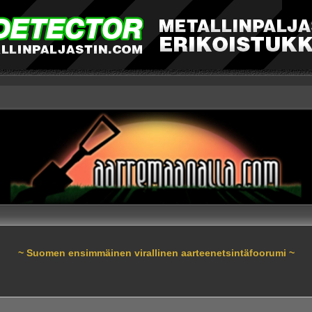
~ Suomen ensimmäinen virallinen aarteenetsintäfoorumi ~