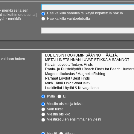
-
merkki sellaisen
Hae kaikilla sanoilla tai käytä kirjoitettua hakua
at sulkuihin erotettuna
|
-
Hae kaikilla vaihtoehdoilla
ytä *-merkkiä
et voidaan hakea
Kyllä
Ei
Viestin otsikot ja tekstit
Vain teksti
Viestin otsikko
Viestiketjujen ensimmäinen viesti
Viestit
Aiheet