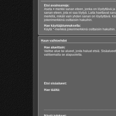
Etsi avainsanoja:
Aseta
+
merkki sanan eteen, jonka on löydyttävä ja
sanan eteen, jota ei saa löytyä. Laita haettavat san
merkillä, mikäli vain yhden sanan on löydyttävä. Kä
jokerimerkkinä osittaisiin hakuihin.
Hae käyttäjätunnuksella:
Käytä *-merkkiä jokerimerkkinä osittaisiin hakuihin.
Haun vaihtoehdot
Hae alueittain:
Valitse alue tai alueet, josta haluat etsiä. Sisäalue
valitsemalla se alapuolelta.
Etsi sisäalueet:
Hae täältä:
Näytä tulokset: