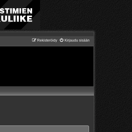
Rekisteröidy
Kirjaudu sisään