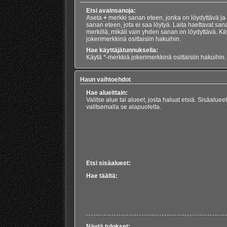
Etsi avainsanoja:
Aseta
+
merkki sanan eteen, jonka on löydyttävä ja
sanan eteen, jota ei saa löytyä. Laita haettavat san
merkillä, mikäli vain yhden sanan on löydyttävä. Kä
jokerimerkkinä osittaisiin hakuihin.
Hae käyttäjätunnuksella:
Käytä *-merkkiä jokerimerkkinä osittaisiin hakuihin.
Haun vaihtoehdot
Hae alueittain:
Valitse alue tai alueet, josta haluat etsiä. Sisäalue
valitsemalla se alapuolelta.
Etsi sisäalueet:
Hae täältä:
Näytä tulokset: