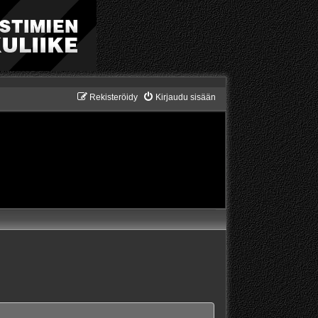
Rekisteröidy
Kirjaudu sisään