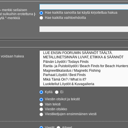
-
merkki sellaisen
Hae kaikilla sanoilla tai käytä kirjoitettua hakua
at sulkuihin erotettuna
|
-
Hae kaikilla vaihtoehdoilla
ytä *-merkkiä
et voidaan hakea
Kyllä
Ei
Viestin otsikot ja tekstit
Vain teksti
Viestin otsikko
Viestiketjujen ensimmäinen viesti
Viestit
Aiheet