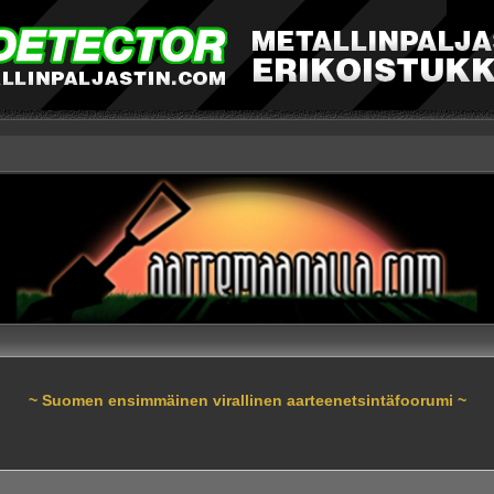
~ Suomen ensimmäinen virallinen aarteenetsintäfoorumi ~