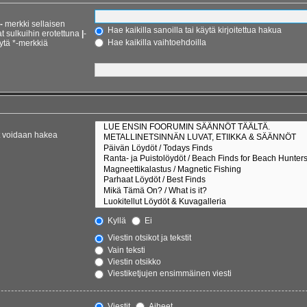
-
merkki sellaisen
Hae kaikilla sanoilla tai käytä kirjoitettua hakua
at sulkuihin erotettuna
|
-
Hae kaikilla vaihtoehdoilla
ytä *-merkkiä
et voidaan hakea
Kyllä
Ei
Viestin otsikot ja tekstit
Vain teksti
Viestin otsikko
Viestiketjujen ensimmäinen viesti
Viestit
Aiheet