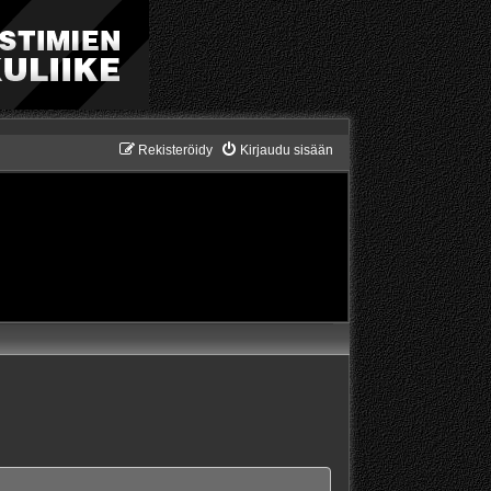
Rekisteröidy
Kirjaudu sisään