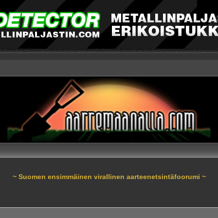
~ Suomen ensimmäinen virallinen aarteenetsintäfoorumi ~