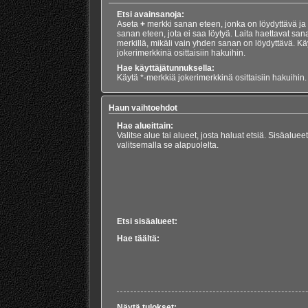
Etsi avainsanoja:
Aseta
+
merkki sanan eteen, jonka on löydyttävä ja
sanan eteen, jota ei saa löytyä. Laita haettavat san
merkillä, mikäli vain yhden sanan on löydyttävä. Kä
jokerimerkkinä osittaisiin hakuihin.
Hae käyttäjätunnuksella:
Käytä *-merkkiä jokerimerkkinä osittaisiin hakuihin.
Haun vaihtoehdot
Hae alueittain:
Valitse alue tai alueet, josta haluat etsiä. Sisäalue
valitsemalla se alapuolelta.
Etsi sisäalueet:
Hae täältä:
Näytä tulokset: