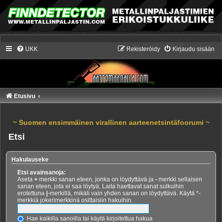
UKK
Rekisteröidy
Kirjaudu sisään
Etusivu
~ Suomen ensimmäinen virallinen aarteenetsintäfoorumi ~
Etsi
Hakulauseke
Etsi avainsanoja:
Aseta
+
merkki sanan eteen, jonka on löydyttävä ja
-
merkki sellaisen
sanan eteen, jota ei saa löytyä. Laita haettavat sanat sulkuihin
erotettuna
|
-merkillä, mikäli vain yhden sanan on löydyttävä. Käytä *-
merkkiä jokerimerkkinä osittaisiin hakuihin.
Hae kaikilla sanoilla tai käytä kirjoitettua hakua