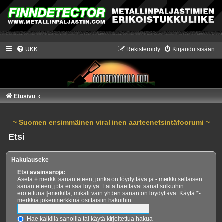
UKK
Rekisteröidy
Kirjaudu sisään
Etusivu
~ Suomen ensimmäinen virallinen aarteenetsintäfoorumi ~
Etsi
Hakulauseke
Etsi avainsanoja:
Aseta
+
merkki sanan eteen, jonka on löydyttävä ja
-
merkki sellaisen
sanan eteen, jota ei saa löytyä. Laita haettavat sanat sulkuihin
erotettuna
|
-merkillä, mikäli vain yhden sanan on löydyttävä. Käytä *-
merkkiä jokerimerkkinä osittaisiin hakuihin.
Hae kaikilla sanoilla tai käytä kirjoitettua hakua