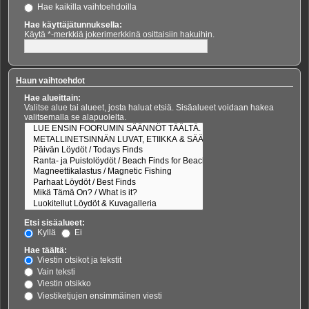
Hae kaikilla vaihtoehdoilla
Hae käyttäjätunnuksella:
Käytä *-merkkiä jokerimerkkinä osittaisiin hakuihin.
Haun vaihtoehdot
Hae alueittain:
Valitse alue tai alueet, josta haluat etsiä. Sisäalueet voidaan hakea
valitsemalla se alapuolelta.
Etsi sisäalueet:
Kyllä
Ei
Hae täältä:
Viestin otsikot ja tekstit
Vain teksti
Viestin otsikko
Viestiketjujen ensimmäinen viesti