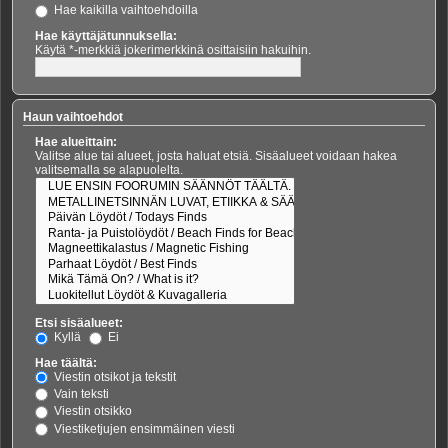
Hae kaikilla vaihtoehdoilla
Hae käyttäjätunnuksella:
Käytä *-merkkiä jokerimerkkinä osittaisiin hakuihin.
Haun vaihtoehdot
Hae alueittain:
Valitse alue tai alueet, josta haluat etsiä. Sisäalueet voidaan hakea
valitsemalla se alapuolelta.
Etsi sisäalueet:
Kyllä
Ei
Hae täältä:
Viestin otsikot ja tekstit
Vain teksti
Viestin otsikko
Viestiketjujen ensimmäinen viesti