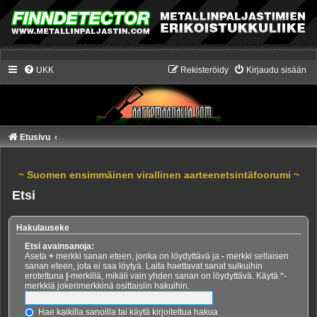
UKK
Rekisteröidy
Kirjaudu sisään
Etusivu
~ Suomen ensimmäinen virallinen aarteenetsintäfoorumi ~
Etsi
Hakulauseke
Etsi avainsanoja:
Aseta
+
merkki sanan eteen, jonka on löydyttävä ja
-
merkki sellaisen
sanan eteen, jota ei saa löytyä. Laita haettavat sanat sulkuihin
erotettuna
|
-merkillä, mikäli vain yhden sanan on löydyttävä. Käytä *-
merkkiä jokerimerkkinä osittaisiin hakuihin.
Hae kaikilla sanoilla tai käytä kirjoitettua hakua