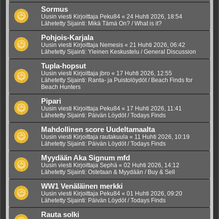
Sormus
Uusin viesti Kirjoittaja
Peku84
«
24 Huhti 2026, 18:54
Lähetetty Sijainti:
Mikä Tämä On? / What is it?
Pohjois-Karjala
Uusin viesti Kirjoittaja
Nemesis
«
21 Huhti 2026, 06:42
Lähetetty Sijainti:
Yleinen Keskustelu / General Discussion
Tupla-hopsut
Uusin viesti Kirjoittaja
jbro
«
17 Huhti 2026, 12:55
Lähetetty Sijainti:
Ranta- ja Puistolöydöt / Beach Finds for
Beach Hunters
Pipari
Uusin viesti Kirjoittaja
Peku84
«
17 Huhti 2026, 11:41
Lähetetty Sijainti:
Päivän Löydöt / Todays Finds
Mahdollinen score Uudeltamaalta
Uusin viesti Kirjoittaja
rautakuula
«
11 Huhti 2026, 10:19
Lähetetty Sijainti:
Päivän Löydöt / Todays Finds
Myydään Aka Signum mfd
Uusin viesti Kirjoittaja
Sephä
«
02 Huhti 2026, 14:12
Lähetetty Sijainti:
Ostetaan & Myydään / Buy & Sell
WW1 Venäläinen merkki
Uusin viesti Kirjoittaja
Peku84
«
01 Huhti 2026, 09:20
Lähetetty Sijainti:
Päivän Löydöt / Todays Finds
Rauta solki