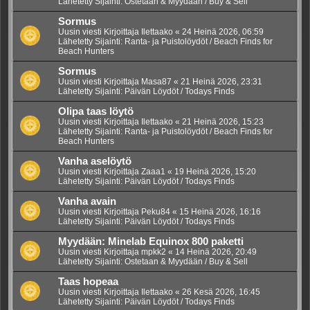
Lähetetty Sijainti:
Ostetaan & Myydään / Buy & Sell
Sormus
Uusin viesti Kirjoittaja
Ilettaako
«
24 Heinä 2026, 06:59
Lähetetty Sijainti:
Ranta- ja Puistolöydöt / Beach Finds for
Beach Hunters
Sormus
Uusin viesti Kirjoittaja
Masa87
«
21 Heinä 2026, 23:31
Lähetetty Sijainti:
Päivän Löydöt / Todays Finds
Olipa taas löytö
Uusin viesti Kirjoittaja
Ilettaako
«
21 Heinä 2026, 15:23
Lähetetty Sijainti:
Ranta- ja Puistolöydöt / Beach Finds for
Beach Hunters
Vanha aselöytö
Uusin viesti Kirjoittaja
Zaaa1
«
19 Heinä 2026, 15:20
Lähetetty Sijainti:
Päivän Löydöt / Todays Finds
Vanha avain
Uusin viesti Kirjoittaja
Peku84
«
15 Heinä 2026, 16:16
Lähetetty Sijainti:
Päivän Löydöt / Todays Finds
Myydään: Minelab Equinox 800 paketti
Uusin viesti Kirjoittaja
mpkk2
«
14 Heinä 2026, 20:49
Lähetetty Sijainti:
Ostetaan & Myydään / Buy & Sell
Taas hopeaa
Uusin viesti Kirjoittaja
Ilettaako
«
26 Kesä 2026, 16:45
Lähetetty Sijainti:
Päivän Löydöt / Todays Finds