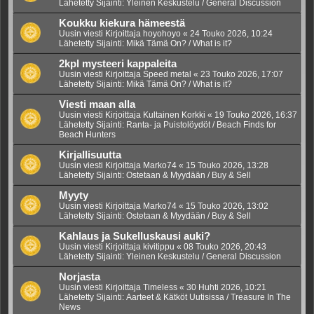
Lähetetty Sijainti:
Yleinen Keskustelu / General Discussion
Koukku kiekura hämeestä
Uusin viesti Kirjoittaja
hoyohoyo
«
24 Touko 2026, 10:24
Lähetetty Sijainti:
Mikä Tämä On? / What is it?
2kpl mysteeri kappaleita
Uusin viesti Kirjoittaja
Speed metal
«
23 Touko 2026, 17:07
Lähetetty Sijainti:
Mikä Tämä On? / What is it?
Viesti maan alla
Uusin viesti Kirjoittaja
Kultainen Korkki
«
19 Touko 2026, 16:37
Lähetetty Sijainti:
Ranta- ja Puistolöydöt / Beach Finds for
Beach Hunters
Kirjallisuutta
Uusin viesti Kirjoittaja
Marko74
«
15 Touko 2026, 13:28
Lähetetty Sijainti:
Ostetaan & Myydään / Buy & Sell
Myyty
Uusin viesti Kirjoittaja
Marko74
«
15 Touko 2026, 13:02
Lähetetty Sijainti:
Ostetaan & Myydään / Buy & Sell
Kahlaus ja Sukelluskausi auki?
Uusin viesti Kirjoittaja
kivitippu
«
08 Touko 2026, 20:43
Lähetetty Sijainti:
Yleinen Keskustelu / General Discussion
Norjasta
Uusin viesti Kirjoittaja
Timeless
«
30 Huhti 2026, 10:21
Lähetetty Sijainti:
Aarteet & Kätköt Uutisissa / Treasure In The
News