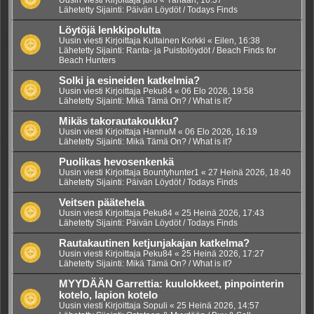
Lähetetty Sijainti:
Päivän Löydöt / Todays Finds
Löytöjä lenkkipolulta
Uusin viesti Kirjoittaja
Kultainen Korkki
«
Eilen, 16:38
Lähetetty Sijainti:
Ranta- ja Puistolöydöt / Beach Finds for
Beach Hunters
Solki ja esineiden katkelmia?
Uusin viesti Kirjoittaja
Peku84
«
06 Elo 2026, 19:58
Lähetetty Sijainti:
Mikä Tämä On? / What is it?
Mikäs takorautakoukku?
Uusin viesti Kirjoittaja
HannuM
«
06 Elo 2026, 16:19
Lähetetty Sijainti:
Mikä Tämä On? / What is it?
Puolikas hevosenkenkä
Uusin viesti Kirjoittaja
Bountyhunter1
«
27 Heinä 2026, 18:40
Lähetetty Sijainti:
Päivän Löydöt / Todays Finds
Veitsen päätehela
Uusin viesti Kirjoittaja
Peku84
«
25 Heinä 2026, 17:43
Lähetetty Sijainti:
Päivän Löydöt / Todays Finds
Rautakautinen ketjunjakajan katkelma?
Uusin viesti Kirjoittaja
Peku84
«
25 Heinä 2026, 17:27
Lähetetty Sijainti:
Mikä Tämä On? / What is it?
MYYDÄÄN Garrettia: kuulokkeet, pinpointerin
kotelo, lapion kotelo
Uusin viesti Kirjoittaja
Sopuli
«
25 Heinä 2026, 14:57