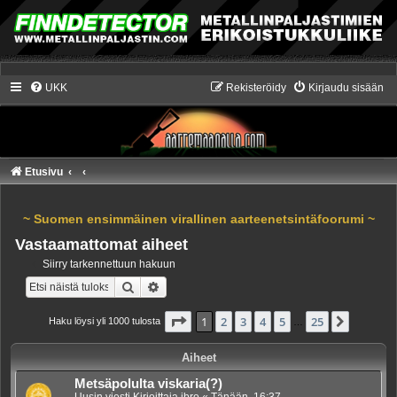
UKK
Rekisteröidy
Kirjaudu sisään
Etusivu
~ Suomen ensimmäinen virallinen aarteenetsintäfoorumi ~
Vastaamattomat aiheet
Siirry tarkennettuun hakuun
Etsi
Tarkennettu haku
Sivu
1
/
25
1
2
3
4
5
25
Seuraa
Haku löysi yli 1000 tulosta
…
Aiheet
Metsäpolulta viskaria(?)
Uusin viesti Kirjoittaja
jbro
«
Tänään, 16:37