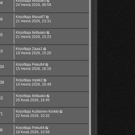
Kirjoittaja
Ilettaako
04
24 Heinä 2026, 06:59
Kirjoittaja
Masa87
56
21 Heinä 2026, 23:31
Kirjoittaja
Ilettaako
65
21 Heinä 2026, 15:23
Kirjoittaja
Zaaa1
10
19 Heinä 2026, 15:20
Kirjoittaja
Peku84
04
15 Heinä 2026, 16:16
Kirjoittaja
mpkk2
38
14 Heinä 2026, 20:49
Kirjoittaja
Ilettaako
63
26 Kesä 2026, 16:45
Kirjoittaja
Kultainen Korkki
71
22 Kesä 2026, 10:32
Kirjoittaja
Peku84
86
18 Kesä 2026, 10:58