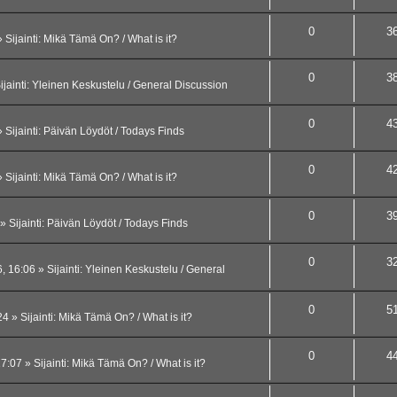
0
3
 Sijainti:
Mikä Tämä On? / What is it?
0
3
jainti:
Yleinen Keskustelu / General Discussion
0
4
 Sijainti:
Päivän Löydöt / Todays Finds
0
4
 Sijainti:
Mikä Tämä On? / What is it?
0
3
» Sijainti:
Päivän Löydöt / Todays Finds
0
3
, 16:06
» Sijainti:
Yleinen Keskustelu / General
0
5
24
» Sijainti:
Mikä Tämä On? / What is it?
0
4
17:07
» Sijainti:
Mikä Tämä On? / What is it?