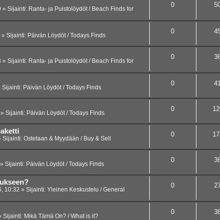
0
5
9
» Sijainti:
Ranta- ja Puistolöydöt / Beach Finds for
0
4
» Sijainti:
Päivän Löydöt / Todays Finds
0
3
3
» Sijainti:
Ranta- ja Puistolöydöt / Beach Finds for
0
4
 Sijainti:
Päivän Löydöt / Todays Finds
0
12
» Sijainti:
Päivän Löydöt / Todays Finds
aketti
0
17
 Sijainti:
Ostetaan & Myydään / Buy & Sell
0
3
» Sijainti:
Päivän Löydöt / Todays Finds
tukseen?
0
2
, 10:32
» Sijainti:
Yleinen Keskustelu / General
0
3
 Sijainti:
Mikä Tämä On? / What is it?