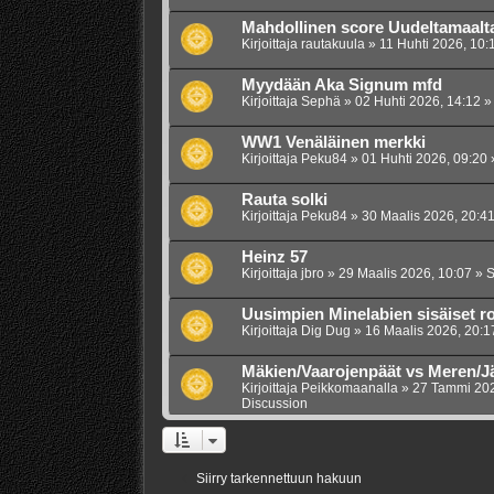
Mahdollinen score Uudeltamaalt
Kirjoittaja
rautakuula
»
11 Huhti 2026, 10:
Myydään Aka Signum mfd
Kirjoittaja
Sephä
»
02 Huhti 2026, 14:12
» 
WW1 Venäläinen merkki
Kirjoittaja
Peku84
»
01 Huhti 2026, 09:20
»
Rauta solki
Kirjoittaja
Peku84
»
30 Maalis 2026, 20:4
Heinz 57
Kirjoittaja
jbro
»
29 Maalis 2026, 10:07
» Si
Uusimpien Minelabien sisäiset ro
Kirjoittaja
Dig Dug
»
16 Maalis 2026, 20:1
Mäkien/Vaarojenpäät vs Meren/J
Kirjoittaja
Peikkomaanalla
»
27 Tammi 202
Discussion
Siirry tarkennettuun hakuun