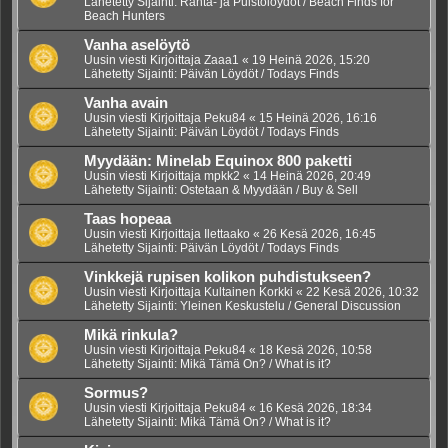
Lähetetty Sijainti:
Ranta- ja Puistolöydöt / Beach Finds for
Beach Hunters
Vanha aselöytö
Uusin viesti Kirjoittaja
Zaaa1
«
19 Heinä 2026, 15:20
Lähetetty Sijainti:
Päivän Löydöt / Todays Finds
Vanha avain
Uusin viesti Kirjoittaja
Peku84
«
15 Heinä 2026, 16:16
Lähetetty Sijainti:
Päivän Löydöt / Todays Finds
Myydään: Minelab Equinox 800 paketti
Uusin viesti Kirjoittaja
mpkk2
«
14 Heinä 2026, 20:49
Lähetetty Sijainti:
Ostetaan & Myydään / Buy & Sell
Taas hopeaa
Uusin viesti Kirjoittaja
Ilettaako
«
26 Kesä 2026, 16:45
Lähetetty Sijainti:
Päivän Löydöt / Todays Finds
Vinkkejä rupisen kolikon puhdistukseen?
Uusin viesti Kirjoittaja
Kultainen Korkki
«
22 Kesä 2026, 10:32
Lähetetty Sijainti:
Yleinen Keskustelu / General Discussion
Mikä rinkula?
Uusin viesti Kirjoittaja
Peku84
«
18 Kesä 2026, 10:58
Lähetetty Sijainti:
Mikä Tämä On? / What is it?
Sormus?
Uusin viesti Kirjoittaja
Peku84
«
16 Kesä 2026, 18:34
Lähetetty Sijainti:
Mikä Tämä On? / What is it?