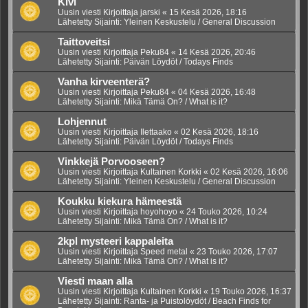
Kivi
Uusin viesti Kirjoittaja
jarski
«
15 Kesä 2026, 18:16
Lähetetty Sijainti:
Yleinen Keskustelu / General Discussion
Taittoveitsi
Uusin viesti Kirjoittaja
Peku84
«
14 Kesä 2026, 20:46
Lähetetty Sijainti:
Päivän Löydöt / Todays Finds
Vanha kirveenterä?
Uusin viesti Kirjoittaja
Peku84
«
04 Kesä 2026, 16:48
Lähetetty Sijainti:
Mikä Tämä On? / What is it?
Lohjennut
Uusin viesti Kirjoittaja
Ilettaako
«
02 Kesä 2026, 18:16
Lähetetty Sijainti:
Päivän Löydöt / Todays Finds
Vinkkejä Porvooseen?
Uusin viesti Kirjoittaja
Kultainen Korkki
«
02 Kesä 2026, 16:06
Lähetetty Sijainti:
Yleinen Keskustelu / General Discussion
Koukku kiekura hämeestä
Uusin viesti Kirjoittaja
hoyohoyo
«
24 Touko 2026, 10:24
Lähetetty Sijainti:
Mikä Tämä On? / What is it?
2kpl mysteeri kappaleita
Uusin viesti Kirjoittaja
Speed metal
«
23 Touko 2026, 17:07
Lähetetty Sijainti:
Mikä Tämä On? / What is it?
Viesti maan alla
Uusin viesti Kirjoittaja
Kultainen Korkki
«
19 Touko 2026, 16:37
Lähetetty Sijainti:
Ranta- ja Puistolöydöt / Beach Finds for