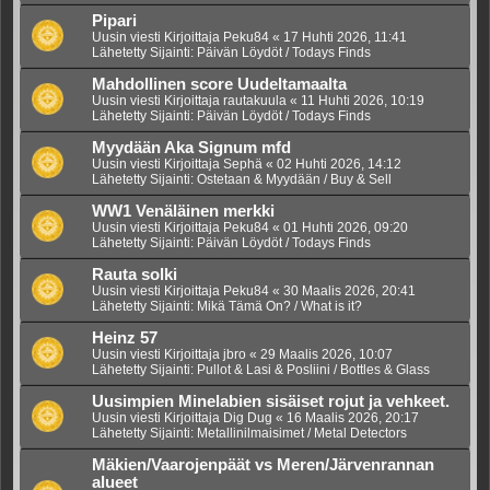
Pipari
Uusin viesti Kirjoittaja
Peku84
«
17 Huhti 2026, 11:41
Lähetetty Sijainti:
Päivän Löydöt / Todays Finds
Mahdollinen score Uudeltamaalta
Uusin viesti Kirjoittaja
rautakuula
«
11 Huhti 2026, 10:19
Lähetetty Sijainti:
Päivän Löydöt / Todays Finds
Myydään Aka Signum mfd
Uusin viesti Kirjoittaja
Sephä
«
02 Huhti 2026, 14:12
Lähetetty Sijainti:
Ostetaan & Myydään / Buy & Sell
WW1 Venäläinen merkki
Uusin viesti Kirjoittaja
Peku84
«
01 Huhti 2026, 09:20
Lähetetty Sijainti:
Päivän Löydöt / Todays Finds
Rauta solki
Uusin viesti Kirjoittaja
Peku84
«
30 Maalis 2026, 20:41
Lähetetty Sijainti:
Mikä Tämä On? / What is it?
Heinz 57
Uusin viesti Kirjoittaja
jbro
«
29 Maalis 2026, 10:07
Lähetetty Sijainti:
Pullot & Lasi & Posliini / Bottles & Glass
Uusimpien Minelabien sisäiset rojut ja vehkeet.
Uusin viesti Kirjoittaja
Dig Dug
«
16 Maalis 2026, 20:17
Lähetetty Sijainti:
Metallinilmaisimet / Metal Detectors
Mäkien/Vaarojenpäät vs Meren/Järvenrannan
alueet