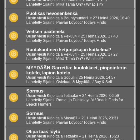
Lähetetty Sijainti:
Mikä Tämä On? / What is it?
Puolikas hevosenkenkä
Uusin viesti Kirjoittaja
Bountyhunter1
«
27 Heinä 2026, 18:40
Lähetetty Sijainti:
Päivän Löydöt / Todays Finds
Veitsen päätehela
Uusin viesti Kirjoittaja
Peku84
«
25 Heinä 2026, 17:43
Lähetetty Sijainti:
Päivän Löydöt / Todays Finds
Rautakautinen ketjunjakajan katkelma?
Uusin viesti Kirjoittaja
Peku84
«
25 Heinä 2026, 17:27
Lähetetty Sijainti:
Mikä Tämä On? / What is it?
MYYDÄÄN Garrettia: kuulokkeet, pinpointerin
kotelo, lapion kotelo
Uusin viesti Kirjoittaja
Sopuli
«
25 Heinä 2026, 14:57
Lähetetty Sijainti:
Ostetaan & Myydään / Buy & Sell
Sormus
Uusin viesti Kirjoittaja
Ilettaako
«
24 Heinä 2026, 06:59
Lähetetty Sijainti:
Ranta- ja Puistolöydöt / Beach Finds for
Beach Hunters
Sormus
Uusin viesti Kirjoittaja
Masa87
«
21 Heinä 2026, 23:31
Lähetetty Sijainti:
Päivän Löydöt / Todays Finds
Olipa taas löytö
Uusin viesti Kirjoittaja
Ilettaako
«
21 Heinä 2026, 15:23