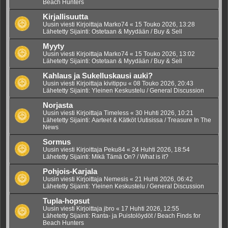
Beach Hunters
Kirjallisuutta
Uusin viesti Kirjoittaja
Marko74
«
15 Touko 2026, 13:28
Lähetetty Sijainti:
Ostetaan & Myydään / Buy & Sell
Myyty
Uusin viesti Kirjoittaja
Marko74
«
15 Touko 2026, 13:02
Lähetetty Sijainti:
Ostetaan & Myydään / Buy & Sell
Kahlaus ja Sukelluskausi auki?
Uusin viesti Kirjoittaja
kivitippu
«
08 Touko 2026, 20:43
Lähetetty Sijainti:
Yleinen Keskustelu / General Discussion
Norjasta
Uusin viesti Kirjoittaja
Timeless
«
30 Huhti 2026, 10:21
Lähetetty Sijainti:
Aarteet & Kätköt Uutisissa / Treasure In The
News
Sormus
Uusin viesti Kirjoittaja
Peku84
«
24 Huhti 2026, 18:54
Lähetetty Sijainti:
Mikä Tämä On? / What is it?
Pohjois-Karjala
Uusin viesti Kirjoittaja
Nemesis
«
21 Huhti 2026, 06:42
Lähetetty Sijainti:
Yleinen Keskustelu / General Discussion
Tupla-hopsut
Uusin viesti Kirjoittaja
jbro
«
17 Huhti 2026, 12:55
Lähetetty Sijainti:
Ranta- ja Puistolöydöt / Beach Finds for
Beach Hunters