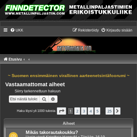
UKK
Rekisteröidy
Kirjaudu sisään
Etusivu
~ Suomen ensimmäinen virallinen aarteenetsintäfoorumi ~
Vastaamattomat aiheet
Siirry tarkennettuun hakuun
Etsi
Tarkennettu haku
Sivu
1
/
25
1
2
3
4
5
25
Seuraa
Haku löysi yli 1000 tulosta
…
Aiheet
Mikäs takorautakoukku?
Uusin viesti Kirjoittaja
HannuM
«
Tänään, 16:19