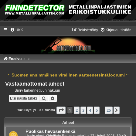
UKK
Rekisteröidy
Kirjaudu sisään
Etusivu
~ Suomen ensimmäinen virallinen aarteenetsintäfoorumi ~
Vastaamattomat aiheet
Siirry tarkennettuun hakuun
Etsi
Tarkennettu haku
Sivu
1
/
25
1
2
3
4
5
25
Seuraa
Haku löysi yli 1000 tulosta
…
Aiheet
Puolikas hevosenkenkä
Uusin viesti Kirjoittaja
Bountyhunter1
«
27 Heinä 2026, 18:40