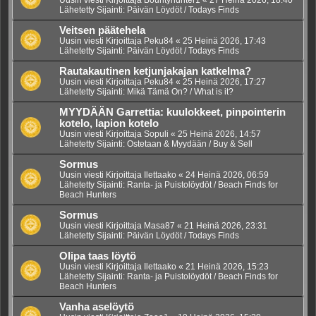
Lähetetty Sijainti:
Päivän Löydöt / Todays Finds
Veitsen päätehela
Uusin viesti Kirjoittaja
Peku84
«
25 Heinä 2026, 17:43
Lähetetty Sijainti:
Päivän Löydöt / Todays Finds
Rautakautinen ketjunjakajan katkelma?
Uusin viesti Kirjoittaja
Peku84
«
25 Heinä 2026, 17:27
Lähetetty Sijainti:
Mikä Tämä On? / What is it?
MYYDÄÄN Garrettia: kuulokkeet, pinpointerin
kotelo, lapion kotelo
Uusin viesti Kirjoittaja
Sopuli
«
25 Heinä 2026, 14:57
Lähetetty Sijainti:
Ostetaan & Myydään / Buy & Sell
Sormus
Uusin viesti Kirjoittaja
Ilettaako
«
24 Heinä 2026, 06:59
Lähetetty Sijainti:
Ranta- ja Puistolöydöt / Beach Finds for
Beach Hunters
Sormus
Uusin viesti Kirjoittaja
Masa87
«
21 Heinä 2026, 23:31
Lähetetty Sijainti:
Päivän Löydöt / Todays Finds
Olipa taas löytö
Uusin viesti Kirjoittaja
Ilettaako
«
21 Heinä 2026, 15:23
Lähetetty Sijainti:
Ranta- ja Puistolöydöt / Beach Finds for
Beach Hunters
Vanha aselöytö