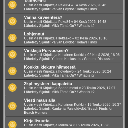
Taittoveitsi
Uusin viesti Kirjoittaja
Peku84
«
14 Kesä 2026, 20:46
Lähetetty Sijainti:
Päivän Löydöt / Todays Finds
Vanha kirveenterä?
Uusin viesti Kirjoittaja
Peku84
«
04 Kesä 2026, 16:48
Lähetetty Sijainti:
Mikä Tämä On? / What is it?
Lohjennut
Uusin viesti Kirjoittaja
Ilettaako
«
02 Kesä 2026, 18:16
Lähetetty Sijainti:
Päivän Löydöt / Todays Finds
Vinkkejä Porvooseen?
Uusin viesti Kirjoittaja
Kultainen Korkki
«
02 Kesä 2026, 16:06
Lähetetty Sijainti:
Yleinen Keskustelu / General Discussion
Koukku kiekura hämeestä
Uusin viesti Kirjoittaja
hoyohoyo
«
24 Touko 2026, 10:24
Lähetetty Sijainti:
Mikä Tämä On? / What is it?
2kpl mysteeri kappaleita
Uusin viesti Kirjoittaja
Speed metal
«
23 Touko 2026, 17:07
Lähetetty Sijainti:
Mikä Tämä On? / What is it?
Viesti maan alla
Uusin viesti Kirjoittaja
Kultainen Korkki
«
19 Touko 2026, 16:37
Lähetetty Sijainti:
Ranta- ja Puistolöydöt / Beach Finds for
Beach Hunters
Kirjallisuutta
Uusin viesti Kirjoittaja
Marko74
«
15 Touko 2026, 13:28