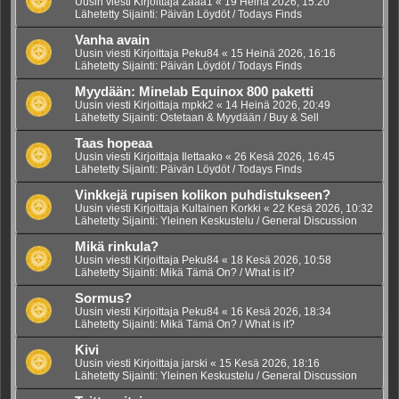
Uusin viesti Kirjoittaja
Zaaa1
«
19 Heinä 2026, 15:20
Lähetetty Sijainti:
Päivän Löydöt / Todays Finds
Vanha avain
Uusin viesti Kirjoittaja
Peku84
«
15 Heinä 2026, 16:16
Lähetetty Sijainti:
Päivän Löydöt / Todays Finds
Myydään: Minelab Equinox 800 paketti
Uusin viesti Kirjoittaja
mpkk2
«
14 Heinä 2026, 20:49
Lähetetty Sijainti:
Ostetaan & Myydään / Buy & Sell
Taas hopeaa
Uusin viesti Kirjoittaja
Ilettaako
«
26 Kesä 2026, 16:45
Lähetetty Sijainti:
Päivän Löydöt / Todays Finds
Vinkkejä rupisen kolikon puhdistukseen?
Uusin viesti Kirjoittaja
Kultainen Korkki
«
22 Kesä 2026, 10:32
Lähetetty Sijainti:
Yleinen Keskustelu / General Discussion
Mikä rinkula?
Uusin viesti Kirjoittaja
Peku84
«
18 Kesä 2026, 10:58
Lähetetty Sijainti:
Mikä Tämä On? / What is it?
Sormus?
Uusin viesti Kirjoittaja
Peku84
«
16 Kesä 2026, 18:34
Lähetetty Sijainti:
Mikä Tämä On? / What is it?
Kivi
Uusin viesti Kirjoittaja
jarski
«
15 Kesä 2026, 18:16
Lähetetty Sijainti:
Yleinen Keskustelu / General Discussion