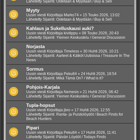
Lähetetty Sijainti:
Ostetaan & Myydään / Buy & Sell
Myyty
Uusin viesti Kirjoittaja
Marko74
«
15 Touko 2026, 13:02
Lähetetty Sijainti:
Ostetaan & Myydään / Buy & Sell
Kahlaus ja Sukelluskausi auki?
Uusin viesti Kirjoittaja
kivitippu
«
08 Touko 2026, 20:43
Lähetetty Sijainti:
Yleinen Keskustelu / General Discussion
Norjasta
Uusin viesti Kirjoittaja
Timeless
«
30 Huhti 2026, 10:21
Lähetetty Sijainti:
Aarteet & Kätköt Uutisissa / Treasure In The
News
Sormus
Uusin viesti Kirjoittaja
Peku84
«
24 Huhti 2026, 18:54
Lähetetty Sijainti:
Mikä Tämä On? / What is it?
Pohjois-Karjala
Uusin viesti Kirjoittaja
Nemesis
«
21 Huhti 2026, 06:42
Lähetetty Sijainti:
Yleinen Keskustelu / General Discussion
Tupla-hopsut
Uusin viesti Kirjoittaja
jbro
«
17 Huhti 2026, 12:55
Lähetetty Sijainti:
Ranta- ja Puistolöydöt / Beach Finds for
Beach Hunters
Pipari
Uusin viesti Kirjoittaja
Peku84
«
17 Huhti 2026, 11:41
Lähetetty Sijainti:
Päivän Löydöt / Todays Finds