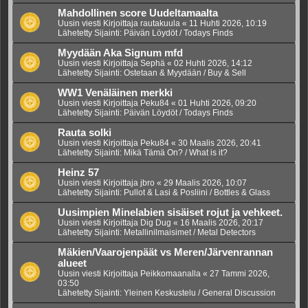
Mahdollinen score Uudeltamaalta
Uusin viesti Kirjoittaja
rautakuula
«
11 Huhti 2026, 10:19
Lähetetty Sijainti:
Päivän Löydöt / Todays Finds
Myydään Aka Signum mfd
Uusin viesti Kirjoittaja
Sephä
«
02 Huhti 2026, 14:12
Lähetetty Sijainti:
Ostetaan & Myydään / Buy & Sell
WW1 Venäläinen merkki
Uusin viesti Kirjoittaja
Peku84
«
01 Huhti 2026, 09:20
Lähetetty Sijainti:
Päivän Löydöt / Todays Finds
Rauta solki
Uusin viesti Kirjoittaja
Peku84
«
30 Maalis 2026, 20:41
Lähetetty Sijainti:
Mikä Tämä On? / What is it?
Heinz 57
Uusin viesti Kirjoittaja
jbro
«
29 Maalis 2026, 10:07
Lähetetty Sijainti:
Pullot & Lasi & Posliini / Bottles & Glass
Uusimpien Minelabien sisäiset rojut ja vehkeet.
Uusin viesti Kirjoittaja
Dig Dug
«
16 Maalis 2026, 20:17
Lähetetty Sijainti:
Metallinilmaisimet / Metal Detectors
Mäkien/Vaarojenpäät vs Meren/Järvenrannan
alueet
Uusin viesti Kirjoittaja
Peikkomaanalla
«
27 Tammi 2026,
03:50
Lähetetty Sijainti:
Yleinen Keskustelu / General Discussion