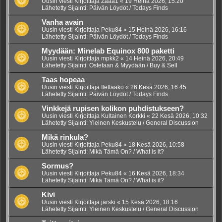
Uusin viesti Kirjoittaja
Zaaa1
«
19 Heinä 2026, 15:20
Lähetetty Sijainti:
Päivän Löydöt / Todays Finds
Vanha avain
Uusin viesti Kirjoittaja
Peku84
«
15 Heinä 2026, 16:16
Lähetetty Sijainti:
Päivän Löydöt / Todays Finds
Myydään: Minelab Equinox 800 paketti
Uusin viesti Kirjoittaja
mpkk2
«
14 Heinä 2026, 20:49
Lähetetty Sijainti:
Ostetaan & Myydään / Buy & Sell
Taas hopeaa
Uusin viesti Kirjoittaja
Ilettaako
«
26 Kesä 2026, 16:45
Lähetetty Sijainti:
Päivän Löydöt / Todays Finds
Vinkkejä rupisen kolikon puhdistukseen?
Uusin viesti Kirjoittaja
Kultainen Korkki
«
22 Kesä 2026, 10:32
Lähetetty Sijainti:
Yleinen Keskustelu / General Discussion
Mikä rinkula?
Uusin viesti Kirjoittaja
Peku84
«
18 Kesä 2026, 10:58
Lähetetty Sijainti:
Mikä Tämä On? / What is it?
Sormus?
Uusin viesti Kirjoittaja
Peku84
«
16 Kesä 2026, 18:34
Lähetetty Sijainti:
Mikä Tämä On? / What is it?
Kivi
Uusin viesti Kirjoittaja
jarski
«
15 Kesä 2026, 18:16
Lähetetty Sijainti:
Yleinen Keskustelu / General Discussion