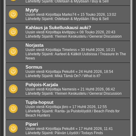
Lähetetty Sijainti:
Ostetaan & Myydään / Buy & Sell
Myyty
Uusin viesti Kirjoittaja
Marko74
«
15 Touko 2026, 13:02
Lähetetty Sijainti:
Ostetaan & Myydään / Buy & Sell
Kahlaus ja Sukelluskausi auki?
Uusin viesti Kirjoittaja
kivitippu
«
08 Touko 2026, 20:43
Lähetetty Sijainti:
Yleinen Keskustelu / General Discussion
Norjasta
Uusin viesti Kirjoittaja
Timeless
«
30 Huhti 2026, 10:21
Lähetetty Sijainti:
Aarteet & Kätköt Uutisissa / Treasure In The
News
Sormus
Uusin viesti Kirjoittaja
Peku84
«
24 Huhti 2026, 18:54
Lähetetty Sijainti:
Mikä Tämä On? / What is it?
Pohjois-Karjala
Uusin viesti Kirjoittaja
Nemesis
«
21 Huhti 2026, 06:42
Lähetetty Sijainti:
Yleinen Keskustelu / General Discussion
Tupla-hopsut
Uusin viesti Kirjoittaja
jbro
«
17 Huhti 2026, 12:55
Lähetetty Sijainti:
Ranta- ja Puistolöydöt / Beach Finds for
Beach Hunters
Pipari
Uusin viesti Kirjoittaja
Peku84
«
17 Huhti 2026, 11:41
Lähetetty Sijainti:
Päivän Löydöt / Todays Finds