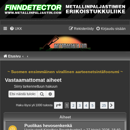
UKK
Rekisteröidy
Kirjaudu sisään
Etusivu
~ Suomen ensimmäinen virallinen aarteenetsintäfoorumi ~
Vastaamattomat aiheet
Siirry tarkennettuun hakuun
Etsi
Tarkennettu haku
Sivu
1
/
25
1
2
3
4
5
25
Seuraa
Haku löysi yli 1000 tulosta
…
Aiheet
Puolikas hevosenkenkä
Uusin viesti Kirjoittaja
Bountyhunter1
«
27 Heinä 2026, 18:40