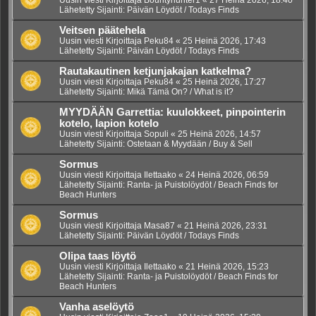
Lähetetty Sijainti:
Päivän Löydöt / Todays Finds
Veitsen päätehela
Uusin viesti Kirjoittaja
Peku84
«
25 Heinä 2026, 17:43
Lähetetty Sijainti:
Päivän Löydöt / Todays Finds
Rautakautinen ketjunjakajan katkelma?
Uusin viesti Kirjoittaja
Peku84
«
25 Heinä 2026, 17:27
Lähetetty Sijainti:
Mikä Tämä On? / What is it?
MYYDÄÄN Garrettia: kuulokkeet, pinpointerin
kotelo, lapion kotelo
Uusin viesti Kirjoittaja
Sopuli
«
25 Heinä 2026, 14:57
Lähetetty Sijainti:
Ostetaan & Myydään / Buy & Sell
Sormus
Uusin viesti Kirjoittaja
Ilettaako
«
24 Heinä 2026, 06:59
Lähetetty Sijainti:
Ranta- ja Puistolöydöt / Beach Finds for
Beach Hunters
Sormus
Uusin viesti Kirjoittaja
Masa87
«
21 Heinä 2026, 23:31
Lähetetty Sijainti:
Päivän Löydöt / Todays Finds
Olipa taas löytö
Uusin viesti Kirjoittaja
Ilettaako
«
21 Heinä 2026, 15:23
Lähetetty Sijainti:
Ranta- ja Puistolöydöt / Beach Finds for
Beach Hunters
Vanha aselöytö