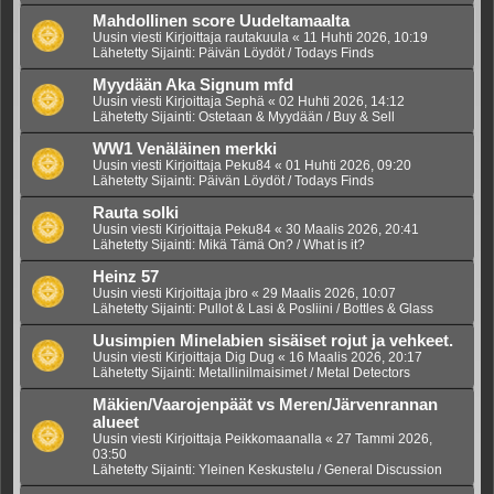
Mahdollinen score Uudeltamaalta
Uusin viesti Kirjoittaja
rautakuula
«
11 Huhti 2026, 10:19
Lähetetty Sijainti:
Päivän Löydöt / Todays Finds
Myydään Aka Signum mfd
Uusin viesti Kirjoittaja
Sephä
«
02 Huhti 2026, 14:12
Lähetetty Sijainti:
Ostetaan & Myydään / Buy & Sell
WW1 Venäläinen merkki
Uusin viesti Kirjoittaja
Peku84
«
01 Huhti 2026, 09:20
Lähetetty Sijainti:
Päivän Löydöt / Todays Finds
Rauta solki
Uusin viesti Kirjoittaja
Peku84
«
30 Maalis 2026, 20:41
Lähetetty Sijainti:
Mikä Tämä On? / What is it?
Heinz 57
Uusin viesti Kirjoittaja
jbro
«
29 Maalis 2026, 10:07
Lähetetty Sijainti:
Pullot & Lasi & Posliini / Bottles & Glass
Uusimpien Minelabien sisäiset rojut ja vehkeet.
Uusin viesti Kirjoittaja
Dig Dug
«
16 Maalis 2026, 20:17
Lähetetty Sijainti:
Metallinilmaisimet / Metal Detectors
Mäkien/Vaarojenpäät vs Meren/Järvenrannan
alueet
Uusin viesti Kirjoittaja
Peikkomaanalla
«
27 Tammi 2026,
03:50
Lähetetty Sijainti:
Yleinen Keskustelu / General Discussion