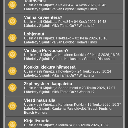
Taittoveitsi
Uusin viesti Kirjoittaja
Peku84
«
14 Kesä 2026, 20:46
Lähetetty Sijainti:
Päivän Löydöt / Todays Finds
Vanha kirveenterä?
Uusin viesti Kirjoittaja
Peku84
«
04 Kesä 2026, 16:48
Lähetetty Sijainti:
Mikä Tämä On? / What is it?
Lohjennut
Uusin viesti Kirjoittaja
Ilettaako
«
02 Kesä 2026, 18:16
Lähetetty Sijainti:
Päivän Löydöt / Todays Finds
Vinkkejä Porvooseen?
Uusin viesti Kirjoittaja
Kultainen Korkki
«
02 Kesä 2026, 16:06
Lähetetty Sijainti:
Yleinen Keskustelu / General Discussion
Koukku kiekura hämeestä
Uusin viesti Kirjoittaja
hoyohoyo
«
24 Touko 2026, 10:24
Lähetetty Sijainti:
Mikä Tämä On? / What is it?
2kpl mysteeri kappaleita
Uusin viesti Kirjoittaja
Speed metal
«
23 Touko 2026, 17:07
Lähetetty Sijainti:
Mikä Tämä On? / What is it?
Viesti maan alla
Uusin viesti Kirjoittaja
Kultainen Korkki
«
19 Touko 2026, 16:37
Lähetetty Sijainti:
Ranta- ja Puistolöydöt / Beach Finds for
Beach Hunters
Kirjallisuutta
Uusin viesti Kirjoittaja
Marko74
«
15 Touko 2026, 13:28