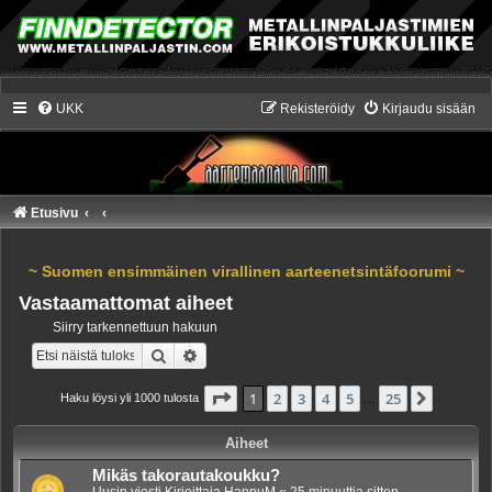
UKK
Rekisteröidy
Kirjaudu sisään
Etusivu
~ Suomen ensimmäinen virallinen aarteenetsintäfoorumi ~
Vastaamattomat aiheet
Siirry tarkennettuun hakuun
Etsi
Tarkennettu haku
Sivu
1
/
25
1
2
3
4
5
25
Seuraa
Haku löysi yli 1000 tulosta
…
Aiheet
Mikäs takorautakoukku?
Uusin viesti Kirjoittaja
HannuM
«
25 minuuttia sitten