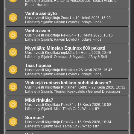
Lähetetty Sijainti:
Ranta- ja Puistolöydöt / Beach Finds for
Beach Hunters
Vanha aselöytö
Uusin viesti Kirjoittaja
Zaaa1
«
19 Heinä 2026, 15:20
Lähetetty Sijainti:
Päivän Löydöt / Todays Finds
Vanha avain
Uusin viesti Kirjoittaja
Peku84
«
15 Heinä 2026, 16:16
Lähetetty Sijainti:
Päivän Löydöt / Todays Finds
Myydään: Minelab Equinox 800 paketti
Uusin viesti Kirjoittaja
mpkk2
«
14 Heinä 2026, 20:49
Lähetetty Sijainti:
Ostetaan & Myydään / Buy & Sell
Taas hopeaa
Uusin viesti Kirjoittaja
Ilettaako
«
26 Kesä 2026, 16:45
Lähetetty Sijainti:
Päivän Löydöt / Todays Finds
Vinkkejä rupisen kolikon puhdistukseen?
Uusin viesti Kirjoittaja
Kultainen Korkki
«
22 Kesä 2026, 10:32
Lähetetty Sijainti:
Yleinen Keskustelu / General Discussion
Mikä rinkula?
Uusin viesti Kirjoittaja
Peku84
«
18 Kesä 2026, 10:58
Lähetetty Sijainti:
Mikä Tämä On? / What is it?
Sormus?
Uusin viesti Kirjoittaja
Peku84
«
16 Kesä 2026, 18:34
Lähetetty Sijainti:
Mikä Tämä On? / What is it?