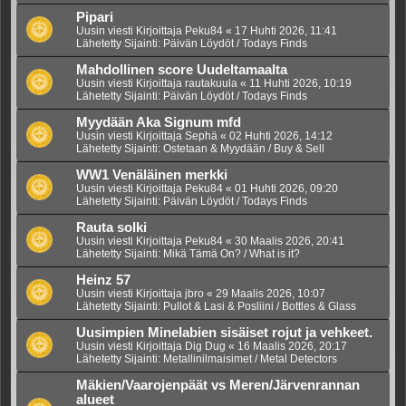
Pipari
Uusin viesti Kirjoittaja
Peku84
«
17 Huhti 2026, 11:41
Lähetetty Sijainti:
Päivän Löydöt / Todays Finds
Mahdollinen score Uudeltamaalta
Uusin viesti Kirjoittaja
rautakuula
«
11 Huhti 2026, 10:19
Lähetetty Sijainti:
Päivän Löydöt / Todays Finds
Myydään Aka Signum mfd
Uusin viesti Kirjoittaja
Sephä
«
02 Huhti 2026, 14:12
Lähetetty Sijainti:
Ostetaan & Myydään / Buy & Sell
WW1 Venäläinen merkki
Uusin viesti Kirjoittaja
Peku84
«
01 Huhti 2026, 09:20
Lähetetty Sijainti:
Päivän Löydöt / Todays Finds
Rauta solki
Uusin viesti Kirjoittaja
Peku84
«
30 Maalis 2026, 20:41
Lähetetty Sijainti:
Mikä Tämä On? / What is it?
Heinz 57
Uusin viesti Kirjoittaja
jbro
«
29 Maalis 2026, 10:07
Lähetetty Sijainti:
Pullot & Lasi & Posliini / Bottles & Glass
Uusimpien Minelabien sisäiset rojut ja vehkeet.
Uusin viesti Kirjoittaja
Dig Dug
«
16 Maalis 2026, 20:17
Lähetetty Sijainti:
Metallinilmaisimet / Metal Detectors
Mäkien/Vaarojenpäät vs Meren/Järvenrannan
alueet