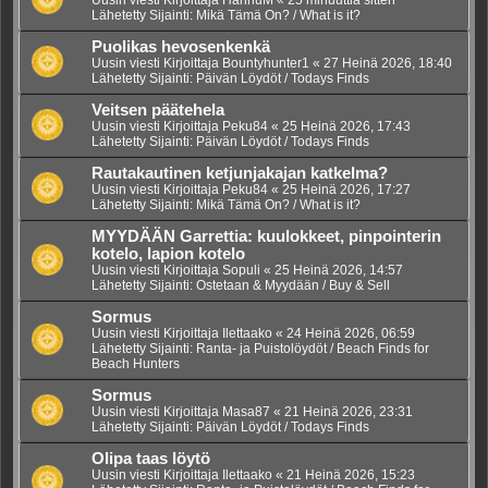
Lähetetty Sijainti:
Mikä Tämä On? / What is it?
Puolikas hevosenkenkä
Uusin viesti Kirjoittaja
Bountyhunter1
«
27 Heinä 2026, 18:40
Lähetetty Sijainti:
Päivän Löydöt / Todays Finds
Veitsen päätehela
Uusin viesti Kirjoittaja
Peku84
«
25 Heinä 2026, 17:43
Lähetetty Sijainti:
Päivän Löydöt / Todays Finds
Rautakautinen ketjunjakajan katkelma?
Uusin viesti Kirjoittaja
Peku84
«
25 Heinä 2026, 17:27
Lähetetty Sijainti:
Mikä Tämä On? / What is it?
MYYDÄÄN Garrettia: kuulokkeet, pinpointerin
kotelo, lapion kotelo
Uusin viesti Kirjoittaja
Sopuli
«
25 Heinä 2026, 14:57
Lähetetty Sijainti:
Ostetaan & Myydään / Buy & Sell
Sormus
Uusin viesti Kirjoittaja
Ilettaako
«
24 Heinä 2026, 06:59
Lähetetty Sijainti:
Ranta- ja Puistolöydöt / Beach Finds for
Beach Hunters
Sormus
Uusin viesti Kirjoittaja
Masa87
«
21 Heinä 2026, 23:31
Lähetetty Sijainti:
Päivän Löydöt / Todays Finds
Olipa taas löytö
Uusin viesti Kirjoittaja
Ilettaako
«
21 Heinä 2026, 15:23