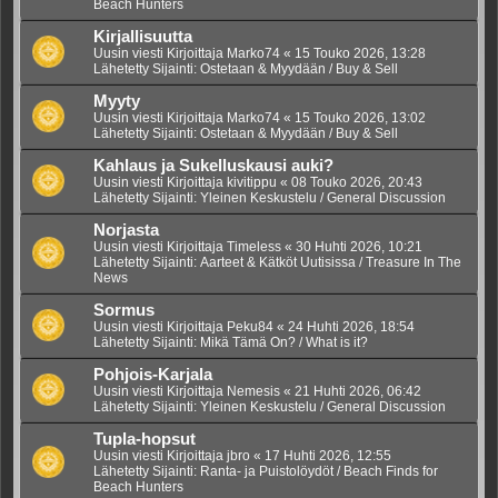
Beach Hunters
Kirjallisuutta
Uusin viesti Kirjoittaja
Marko74
«
15 Touko 2026, 13:28
Lähetetty Sijainti:
Ostetaan & Myydään / Buy & Sell
Myyty
Uusin viesti Kirjoittaja
Marko74
«
15 Touko 2026, 13:02
Lähetetty Sijainti:
Ostetaan & Myydään / Buy & Sell
Kahlaus ja Sukelluskausi auki?
Uusin viesti Kirjoittaja
kivitippu
«
08 Touko 2026, 20:43
Lähetetty Sijainti:
Yleinen Keskustelu / General Discussion
Norjasta
Uusin viesti Kirjoittaja
Timeless
«
30 Huhti 2026, 10:21
Lähetetty Sijainti:
Aarteet & Kätköt Uutisissa / Treasure In The
News
Sormus
Uusin viesti Kirjoittaja
Peku84
«
24 Huhti 2026, 18:54
Lähetetty Sijainti:
Mikä Tämä On? / What is it?
Pohjois-Karjala
Uusin viesti Kirjoittaja
Nemesis
«
21 Huhti 2026, 06:42
Lähetetty Sijainti:
Yleinen Keskustelu / General Discussion
Tupla-hopsut
Uusin viesti Kirjoittaja
jbro
«
17 Huhti 2026, 12:55
Lähetetty Sijainti:
Ranta- ja Puistolöydöt / Beach Finds for
Beach Hunters