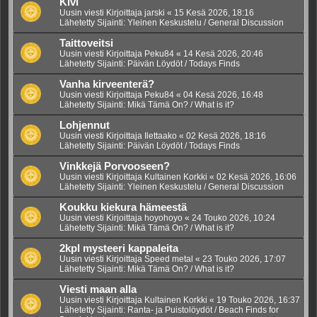
Kivi
Uusin viesti Kirjoittaja
jarski
«
15 Kesä 2026, 18:16
Lähetetty Sijainti:
Yleinen Keskustelu / General Discussion
Taittoveitsi
Uusin viesti Kirjoittaja
Peku84
«
14 Kesä 2026, 20:46
Lähetetty Sijainti:
Päivän Löydöt / Todays Finds
Vanha kirveenterä?
Uusin viesti Kirjoittaja
Peku84
«
04 Kesä 2026, 16:48
Lähetetty Sijainti:
Mikä Tämä On? / What is it?
Lohjennut
Uusin viesti Kirjoittaja
Ilettaako
«
02 Kesä 2026, 18:16
Lähetetty Sijainti:
Päivän Löydöt / Todays Finds
Vinkkejä Porvooseen?
Uusin viesti Kirjoittaja
Kultainen Korkki
«
02 Kesä 2026, 16:06
Lähetetty Sijainti:
Yleinen Keskustelu / General Discussion
Koukku kiekura hämeestä
Uusin viesti Kirjoittaja
hoyohoyo
«
24 Touko 2026, 10:24
Lähetetty Sijainti:
Mikä Tämä On? / What is it?
2kpl mysteeri kappaleita
Uusin viesti Kirjoittaja
Speed metal
«
23 Touko 2026, 17:07
Lähetetty Sijainti:
Mikä Tämä On? / What is it?
Viesti maan alla
Uusin viesti Kirjoittaja
Kultainen Korkki
«
19 Touko 2026, 16:37
Lähetetty Sijainti:
Ranta- ja Puistolöydöt / Beach Finds for