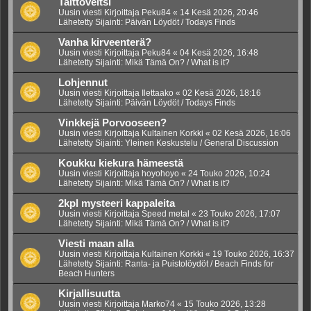
Taittoveitsi
Uusin viesti Kirjoittaja
Peku84
«
14 Kesä 2026, 20:46
Lähetetty Sijainti:
Päivän Löydöt / Todays Finds
Vanha kirveenterä?
Uusin viesti Kirjoittaja
Peku84
«
04 Kesä 2026, 16:48
Lähetetty Sijainti:
Mikä Tämä On? / What is it?
Lohjennut
Uusin viesti Kirjoittaja
Ilettaako
«
02 Kesä 2026, 18:16
Lähetetty Sijainti:
Päivän Löydöt / Todays Finds
Vinkkejä Porvooseen?
Uusin viesti Kirjoittaja
Kultainen Korkki
«
02 Kesä 2026, 16:06
Lähetetty Sijainti:
Yleinen Keskustelu / General Discussion
Koukku kiekura hämeestä
Uusin viesti Kirjoittaja
hoyohoyo
«
24 Touko 2026, 10:24
Lähetetty Sijainti:
Mikä Tämä On? / What is it?
2kpl mysteeri kappaleita
Uusin viesti Kirjoittaja
Speed metal
«
23 Touko 2026, 17:07
Lähetetty Sijainti:
Mikä Tämä On? / What is it?
Viesti maan alla
Uusin viesti Kirjoittaja
Kultainen Korkki
«
19 Touko 2026, 16:37
Lähetetty Sijainti:
Ranta- ja Puistolöydöt / Beach Finds for
Beach Hunters
Kirjallisuutta
Uusin viesti Kirjoittaja
Marko74
«
15 Touko 2026, 13:28