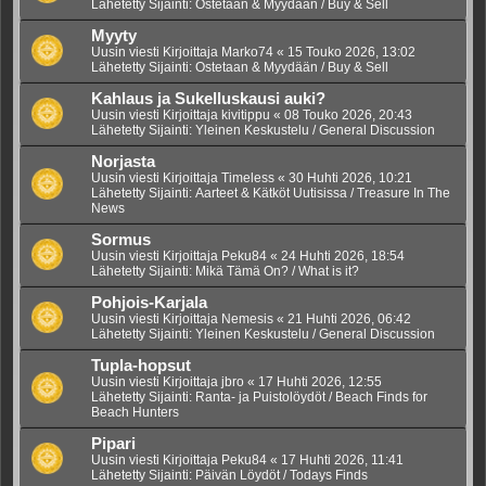
Lähetetty Sijainti:
Ostetaan & Myydään / Buy & Sell
Myyty
Uusin viesti Kirjoittaja
Marko74
«
15 Touko 2026, 13:02
Lähetetty Sijainti:
Ostetaan & Myydään / Buy & Sell
Kahlaus ja Sukelluskausi auki?
Uusin viesti Kirjoittaja
kivitippu
«
08 Touko 2026, 20:43
Lähetetty Sijainti:
Yleinen Keskustelu / General Discussion
Norjasta
Uusin viesti Kirjoittaja
Timeless
«
30 Huhti 2026, 10:21
Lähetetty Sijainti:
Aarteet & Kätköt Uutisissa / Treasure In The
News
Sormus
Uusin viesti Kirjoittaja
Peku84
«
24 Huhti 2026, 18:54
Lähetetty Sijainti:
Mikä Tämä On? / What is it?
Pohjois-Karjala
Uusin viesti Kirjoittaja
Nemesis
«
21 Huhti 2026, 06:42
Lähetetty Sijainti:
Yleinen Keskustelu / General Discussion
Tupla-hopsut
Uusin viesti Kirjoittaja
jbro
«
17 Huhti 2026, 12:55
Lähetetty Sijainti:
Ranta- ja Puistolöydöt / Beach Finds for
Beach Hunters
Pipari
Uusin viesti Kirjoittaja
Peku84
«
17 Huhti 2026, 11:41
Lähetetty Sijainti:
Päivän Löydöt / Todays Finds