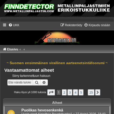
UKK
Rekisteröidy
Kirjaudu sisään
Etusivu
~ Suomen ensimmäinen virallinen aarteenetsintäfoorumi ~
Vastaamattomat aiheet
Siirry tarkennettuun hakuun
Etsi
Tarkennettu haku
Sivu
1
/
25
1
2
3
4
5
25
Seuraa
Haku löysi yli 1000 tulosta
…
Aiheet
Puolikas hevosenkenkä
Uusin viesti Kirjoittaja
Bountyhunter1
«
27 Heinä 2026, 18:40