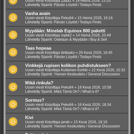
Uusin viesti Kirjoittaja
Zaaa1
«
19 Heinä 2026, 15:20
Lähetetty Sijainti:
Päivän Löydöt / Todays Finds
Vanha avain
Uusin viesti Kirjoittaja
Peku84
«
15 Heinä 2026, 16:16
Lähetetty Sijainti:
Päivän Löydöt / Todays Finds
Myydään: Minelab Equinox 800 paketti
Uusin viesti Kirjoittaja
mpkk2
«
14 Heinä 2026, 20:49
Lähetetty Sijainti:
Ostetaan & Myydään / Buy & Sell
Taas hopeaa
Uusin viesti Kirjoittaja
Ilettaako
«
26 Kesä 2026, 16:45
Lähetetty Sijainti:
Päivän Löydöt / Todays Finds
Vinkkejä rupisen kolikon puhdistukseen?
Uusin viesti Kirjoittaja
Kultainen Korkki
«
22 Kesä 2026, 10:32
Lähetetty Sijainti:
Yleinen Keskustelu / General Discussion
Mikä rinkula?
Uusin viesti Kirjoittaja
Peku84
«
18 Kesä 2026, 10:58
Lähetetty Sijainti:
Mikä Tämä On? / What is it?
Sormus?
Uusin viesti Kirjoittaja
Peku84
«
16 Kesä 2026, 18:34
Lähetetty Sijainti:
Mikä Tämä On? / What is it?
Kivi
Uusin viesti Kirjoittaja
jarski
«
15 Kesä 2026, 18:16
Lähetetty Sijainti:
Yleinen Keskustelu / General Discussion