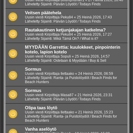
Lähetetty Sijainti:
Päivän Löydöt / Todays Finds
Veitsen päätehela
Uusin viesti Kirjoittaja
Peku84
«
25 Heinä 2026, 17:43
Lähetetty Sijainti:
Päivän Löydöt / Todays Finds
Rautakautinen ketjunjakajan katkelma?
Uusin viesti Kirjoittaja
Peku84
«
25 Heinä 2026, 17:27
Lähetetty Sijainti:
Mikä Tämä On? / What is it?
MYYDÄÄN Garrettia: kuulokkeet, pinpointerin
kotelo, lapion kotelo
Uusin viesti Kirjoittaja
Sopuli
«
25 Heinä 2026, 14:57
Lähetetty Sijainti:
Ostetaan & Myydään / Buy & Sell
Sormus
Uusin viesti Kirjoittaja
Ilettaako
«
24 Heinä 2026, 06:59
Lähetetty Sijainti:
Ranta- ja Puistolöydöt / Beach Finds for
Beach Hunters
Sormus
Uusin viesti Kirjoittaja
Masa87
«
21 Heinä 2026, 23:31
Lähetetty Sijainti:
Päivän Löydöt / Todays Finds
Olipa taas löytö
Uusin viesti Kirjoittaja
Ilettaako
«
21 Heinä 2026, 15:23
Lähetetty Sijainti:
Ranta- ja Puistolöydöt / Beach Finds for
Beach Hunters
Vanha aselöytö