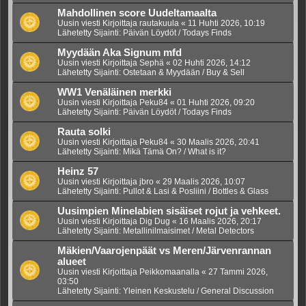
Mahdollinen score Uudeltamaalta
Uusin viesti Kirjoittaja
rautakuula
«
11 Huhti 2026, 10:19
Lähetetty Sijainti:
Päivän Löydöt / Todays Finds
Myydään Aka Signum mfd
Uusin viesti Kirjoittaja
Sephä
«
02 Huhti 2026, 14:12
Lähetetty Sijainti:
Ostetaan & Myydään / Buy & Sell
WW1 Venäläinen merkki
Uusin viesti Kirjoittaja
Peku84
«
01 Huhti 2026, 09:20
Lähetetty Sijainti:
Päivän Löydöt / Todays Finds
Rauta solki
Uusin viesti Kirjoittaja
Peku84
«
30 Maalis 2026, 20:41
Lähetetty Sijainti:
Mikä Tämä On? / What is it?
Heinz 57
Uusin viesti Kirjoittaja
jbro
«
29 Maalis 2026, 10:07
Lähetetty Sijainti:
Pullot & Lasi & Posliini / Bottles & Glass
Uusimpien Minelabien sisäiset rojut ja vehkeet.
Uusin viesti Kirjoittaja
Dig Dug
«
16 Maalis 2026, 20:17
Lähetetty Sijainti:
Metallinilmaisimet / Metal Detectors
Mäkien/Vaarojenpäät vs Meren/Järvenrannan
alueet
Uusin viesti Kirjoittaja
Peikkomaanalla
«
27 Tammi 2026,
03:50
Lähetetty Sijainti:
Yleinen Keskustelu / General Discussion