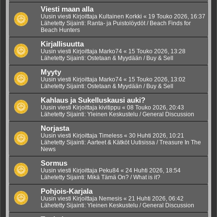
Viesti maan alla
Uusin viesti Kirjoittaja
Kultainen Korkki
«
19 Touko 2026, 16:37
Lähetetty Sijainti:
Ranta- ja Puistolöydöt / Beach Finds for
Beach Hunters
Kirjallisuutta
Uusin viesti Kirjoittaja
Marko74
«
15 Touko 2026, 13:28
Lähetetty Sijainti:
Ostetaan & Myydään / Buy & Sell
Myyty
Uusin viesti Kirjoittaja
Marko74
«
15 Touko 2026, 13:02
Lähetetty Sijainti:
Ostetaan & Myydään / Buy & Sell
Kahlaus ja Sukelluskausi auki?
Uusin viesti Kirjoittaja
kivitippu
«
08 Touko 2026, 20:43
Lähetetty Sijainti:
Yleinen Keskustelu / General Discussion
Norjasta
Uusin viesti Kirjoittaja
Timeless
«
30 Huhti 2026, 10:21
Lähetetty Sijainti:
Aarteet & Kätköt Uutisissa / Treasure In The
News
Sormus
Uusin viesti Kirjoittaja
Peku84
«
24 Huhti 2026, 18:54
Lähetetty Sijainti:
Mikä Tämä On? / What is it?
Pohjois-Karjala
Uusin viesti Kirjoittaja
Nemesis
«
21 Huhti 2026, 06:42
Lähetetty Sijainti:
Yleinen Keskustelu / General Discussion