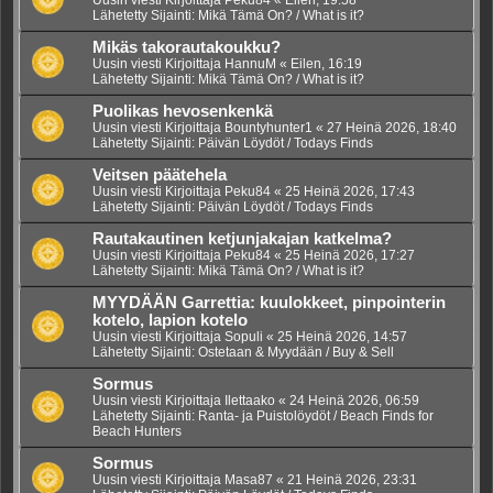
Lähetetty Sijainti:
Mikä Tämä On? / What is it?
Mikäs takorautakoukku?
Uusin viesti Kirjoittaja
HannuM
«
Eilen, 16:19
Lähetetty Sijainti:
Mikä Tämä On? / What is it?
Puolikas hevosenkenkä
Uusin viesti Kirjoittaja
Bountyhunter1
«
27 Heinä 2026, 18:40
Lähetetty Sijainti:
Päivän Löydöt / Todays Finds
Veitsen päätehela
Uusin viesti Kirjoittaja
Peku84
«
25 Heinä 2026, 17:43
Lähetetty Sijainti:
Päivän Löydöt / Todays Finds
Rautakautinen ketjunjakajan katkelma?
Uusin viesti Kirjoittaja
Peku84
«
25 Heinä 2026, 17:27
Lähetetty Sijainti:
Mikä Tämä On? / What is it?
MYYDÄÄN Garrettia: kuulokkeet, pinpointerin
kotelo, lapion kotelo
Uusin viesti Kirjoittaja
Sopuli
«
25 Heinä 2026, 14:57
Lähetetty Sijainti:
Ostetaan & Myydään / Buy & Sell
Sormus
Uusin viesti Kirjoittaja
Ilettaako
«
24 Heinä 2026, 06:59
Lähetetty Sijainti:
Ranta- ja Puistolöydöt / Beach Finds for
Beach Hunters
Sormus
Uusin viesti Kirjoittaja
Masa87
«
21 Heinä 2026, 23:31