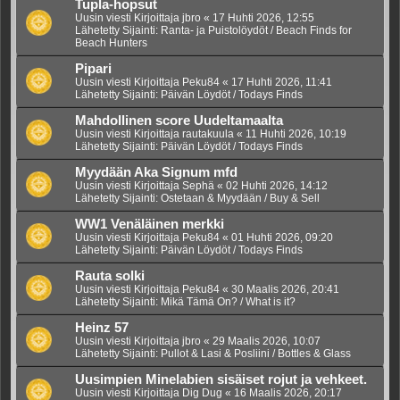
Tupla-hopsut
Uusin viesti Kirjoittaja
jbro
«
17 Huhti 2026, 12:55
Lähetetty Sijainti:
Ranta- ja Puistolöydöt / Beach Finds for
Beach Hunters
Pipari
Uusin viesti Kirjoittaja
Peku84
«
17 Huhti 2026, 11:41
Lähetetty Sijainti:
Päivän Löydöt / Todays Finds
Mahdollinen score Uudeltamaalta
Uusin viesti Kirjoittaja
rautakuula
«
11 Huhti 2026, 10:19
Lähetetty Sijainti:
Päivän Löydöt / Todays Finds
Myydään Aka Signum mfd
Uusin viesti Kirjoittaja
Sephä
«
02 Huhti 2026, 14:12
Lähetetty Sijainti:
Ostetaan & Myydään / Buy & Sell
WW1 Venäläinen merkki
Uusin viesti Kirjoittaja
Peku84
«
01 Huhti 2026, 09:20
Lähetetty Sijainti:
Päivän Löydöt / Todays Finds
Rauta solki
Uusin viesti Kirjoittaja
Peku84
«
30 Maalis 2026, 20:41
Lähetetty Sijainti:
Mikä Tämä On? / What is it?
Heinz 57
Uusin viesti Kirjoittaja
jbro
«
29 Maalis 2026, 10:07
Lähetetty Sijainti:
Pullot & Lasi & Posliini / Bottles & Glass
Uusimpien Minelabien sisäiset rojut ja vehkeet.
Uusin viesti Kirjoittaja
Dig Dug
«
16 Maalis 2026, 20:17