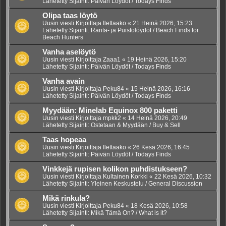
Lähetetty Sijainti:
Päivän Löydöt / Todays Finds
Olipa taas löytö
Uusin viesti Kirjoittaja
Ilettaako
«
21 Heinä 2026, 15:23
Lähetetty Sijainti:
Ranta- ja Puistolöydöt / Beach Finds for
Beach Hunters
Vanha aselöytö
Uusin viesti Kirjoittaja
Zaaa1
«
19 Heinä 2026, 15:20
Lähetetty Sijainti:
Päivän Löydöt / Todays Finds
Vanha avain
Uusin viesti Kirjoittaja
Peku84
«
15 Heinä 2026, 16:16
Lähetetty Sijainti:
Päivän Löydöt / Todays Finds
Myydään: Minelab Equinox 800 paketti
Uusin viesti Kirjoittaja
mpkk2
«
14 Heinä 2026, 20:49
Lähetetty Sijainti:
Ostetaan & Myydään / Buy & Sell
Taas hopeaa
Uusin viesti Kirjoittaja
Ilettaako
«
26 Kesä 2026, 16:45
Lähetetty Sijainti:
Päivän Löydöt / Todays Finds
Vinkkejä rupisen kolikon puhdistukseen?
Uusin viesti Kirjoittaja
Kultainen Korkki
«
22 Kesä 2026, 10:32
Lähetetty Sijainti:
Yleinen Keskustelu / General Discussion
Mikä rinkula?
Uusin viesti Kirjoittaja
Peku84
«
18 Kesä 2026, 10:58
Lähetetty Sijainti:
Mikä Tämä On? / What is it?