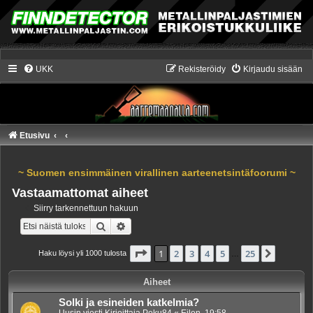
UKK
Rekisteröidy
Kirjaudu sisään
Etusivu
~ Suomen ensimmäinen virallinen aarteenetsintäfoorumi ~
Vastaamattomat aiheet
Siirry tarkennettuun hakuun
Etsi
Tarkennettu haku
Sivu
1
/
25
1
2
3
4
5
25
Seuraa
Haku löysi yli 1000 tulosta
…
Aiheet
Solki ja esineiden katkelmia?
Uusin viesti Kirjoittaja
Peku84
«
Eilen, 19:58