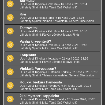
Sormus?
Uusin viesti Kirjoittaja
Peku84
«
16 Kesä 2026, 18:34
Lähetetty Sijainti:
Mikä Tämä On? / What is it?
Kivi
Uusin viesti Kirjoittaja
jarski
«
15 Kesä 2026, 18:16
Lähetetty Sijainti:
Yleinen Keskustelu / General Discussion
Taittoveitsi
Uusin viesti Kirjoittaja
Peku84
«
14 Kesä 2026, 20:46
Lähetetty Sijainti:
Päivän Löydöt / Todays Finds
Vanha kirveenterä?
Uusin viesti Kirjoittaja
Peku84
«
04 Kesä 2026, 16:48
Lähetetty Sijainti:
Mikä Tämä On? / What is it?
Lohjennut
Uusin viesti Kirjoittaja
Ilettaako
«
02 Kesä 2026, 18:16
Lähetetty Sijainti:
Päivän Löydöt / Todays Finds
Vinkkejä Porvooseen?
Uusin viesti Kirjoittaja
Kultainen Korkki
«
02 Kesä 2026, 16:06
Lähetetty Sijainti:
Yleinen Keskustelu / General Discussion
Koukku kiekura hämeestä
Uusin viesti Kirjoittaja
hoyohoyo
«
24 Touko 2026, 10:24
Lähetetty Sijainti:
Mikä Tämä On? / What is it?
2kpl mysteeri kappaleita
Uusin viesti Kirjoittaja
Speed metal
«
23 Touko 2026, 17:07
Lähetetty Sijainti:
Mikä Tämä On? / What is it?