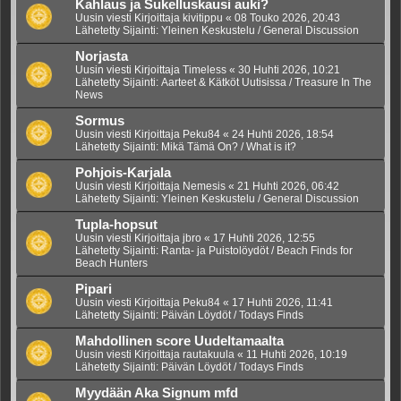
Kahlaus ja Sukelluskausi auki?
Uusin viesti Kirjoittaja
kivitippu
«
08 Touko 2026, 20:43
Lähetetty Sijainti:
Yleinen Keskustelu / General Discussion
Norjasta
Uusin viesti Kirjoittaja
Timeless
«
30 Huhti 2026, 10:21
Lähetetty Sijainti:
Aarteet & Kätköt Uutisissa / Treasure In The
News
Sormus
Uusin viesti Kirjoittaja
Peku84
«
24 Huhti 2026, 18:54
Lähetetty Sijainti:
Mikä Tämä On? / What is it?
Pohjois-Karjala
Uusin viesti Kirjoittaja
Nemesis
«
21 Huhti 2026, 06:42
Lähetetty Sijainti:
Yleinen Keskustelu / General Discussion
Tupla-hopsut
Uusin viesti Kirjoittaja
jbro
«
17 Huhti 2026, 12:55
Lähetetty Sijainti:
Ranta- ja Puistolöydöt / Beach Finds for
Beach Hunters
Pipari
Uusin viesti Kirjoittaja
Peku84
«
17 Huhti 2026, 11:41
Lähetetty Sijainti:
Päivän Löydöt / Todays Finds
Mahdollinen score Uudeltamaalta
Uusin viesti Kirjoittaja
rautakuula
«
11 Huhti 2026, 10:19
Lähetetty Sijainti:
Päivän Löydöt / Todays Finds
Myydään Aka Signum mfd