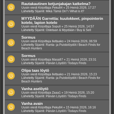
Rautakautinen ketjunjakajan katkelma?
Uusin viesti Kirjoittaja
Peku84
«
25 Heinä 2026, 17:27
Lähetetty Sijainti:
Mikä Tämä On? / What is it?
MYYDÄÄN Garrettia: kuulokkeet, pinpointerin
kotelo, lapion kotelo
Uusin viesti Kirjoittaja
Sopuli
«
25 Heinä 2026, 14:57
Lähetetty Sijainti:
Ostetaan & Myydään / Buy & Sell
Sormus
Uusin viesti Kirjoittaja
Ilettaako
«
24 Heinä 2026, 06:59
Lähetetty Sijainti:
Ranta- ja Puistolöydöt / Beach Finds for
Beach Hunters
Sormus
Uusin viesti Kirjoittaja
Masa87
«
21 Heinä 2026, 23:31
Lähetetty Sijainti:
Päivän Löydöt / Todays Finds
Olipa taas löytö
Uusin viesti Kirjoittaja
Ilettaako
«
21 Heinä 2026, 15:23
Lähetetty Sijainti:
Ranta- ja Puistolöydöt / Beach Finds for
Beach Hunters
Vanha aselöytö
Uusin viesti Kirjoittaja
Zaaa1
«
19 Heinä 2026, 15:20
Lähetetty Sijainti:
Päivän Löydöt / Todays Finds
Vanha avain
Uusin viesti Kirjoittaja
Peku84
«
15 Heinä 2026, 16:16
Lähetetty Sijainti:
Päivän Löydöt / Todays Finds