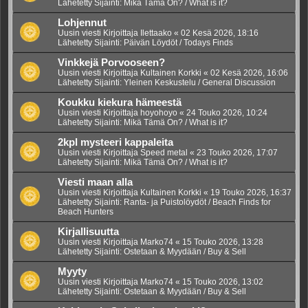
Lähetetty Sijainti:
Mikä Tämä On? / What is it?
Lohjennut
Uusin viesti Kirjoittaja
Ilettaako
«
02 Kesä 2026, 18:16
Lähetetty Sijainti:
Päivän Löydöt / Todays Finds
Vinkkejä Porvooseen?
Uusin viesti Kirjoittaja
Kultainen Korkki
«
02 Kesä 2026, 16:06
Lähetetty Sijainti:
Yleinen Keskustelu / General Discussion
Koukku kiekura hämeestä
Uusin viesti Kirjoittaja
hoyohoyo
«
24 Touko 2026, 10:24
Lähetetty Sijainti:
Mikä Tämä On? / What is it?
2kpl mysteeri kappaleita
Uusin viesti Kirjoittaja
Speed metal
«
23 Touko 2026, 17:07
Lähetetty Sijainti:
Mikä Tämä On? / What is it?
Viesti maan alla
Uusin viesti Kirjoittaja
Kultainen Korkki
«
19 Touko 2026, 16:37
Lähetetty Sijainti:
Ranta- ja Puistolöydöt / Beach Finds for
Beach Hunters
Kirjallisuutta
Uusin viesti Kirjoittaja
Marko74
«
15 Touko 2026, 13:28
Lähetetty Sijainti:
Ostetaan & Myydään / Buy & Sell
Myyty
Uusin viesti Kirjoittaja
Marko74
«
15 Touko 2026, 13:02
Lähetetty Sijainti:
Ostetaan & Myydään / Buy & Sell