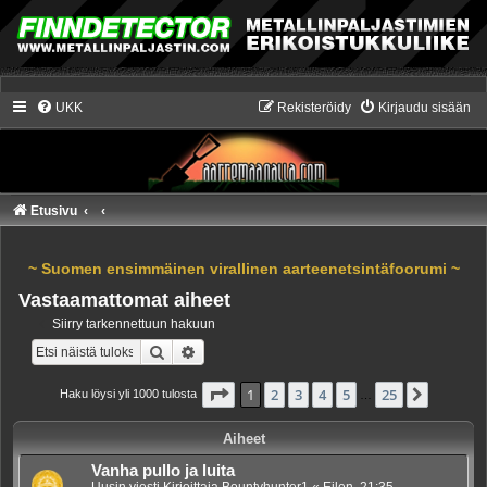
UKK
Rekisteröidy
Kirjaudu sisään
Etusivu
~ Suomen ensimmäinen virallinen aarteenetsintäfoorumi ~
Vastaamattomat aiheet
Siirry tarkennettuun hakuun
Etsi
Tarkennettu haku
Sivu
1
/
25
1
2
3
4
5
25
Seuraa
Haku löysi yli 1000 tulosta
…
Aiheet
Vanha pullo ja luita
Uusin viesti Kirjoittaja
Bountyhunter1
«
Eilen, 21:35