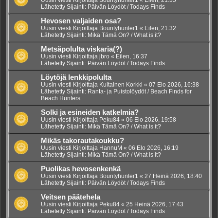
Lähetetty Sijainti:
Päivän Löydöt / Todays Finds
Hevosen valjaiden osa?
Uusin viesti Kirjoittaja
Bountyhunter1
«
Eilen, 21:32
Lähetetty Sijainti:
Mikä Tämä On? / What is it?
Metsäpolulta viskaria(?)
Uusin viesti Kirjoittaja
jbro
«
Eilen, 16:37
Lähetetty Sijainti:
Päivän Löydöt / Todays Finds
Löytöjä lenkkipolulta
Uusin viesti Kirjoittaja
Kultainen Korkki
«
07 Elo 2026, 16:38
Lähetetty Sijainti:
Ranta- ja Puistolöydöt / Beach Finds for
Beach Hunters
Solki ja esineiden katkelmia?
Uusin viesti Kirjoittaja
Peku84
«
06 Elo 2026, 19:58
Lähetetty Sijainti:
Mikä Tämä On? / What is it?
Mikäs takorautakoukku?
Uusin viesti Kirjoittaja
HannuM
«
06 Elo 2026, 16:19
Lähetetty Sijainti:
Mikä Tämä On? / What is it?
Puolikas hevosenkenkä
Uusin viesti Kirjoittaja
Bountyhunter1
«
27 Heinä 2026, 18:40
Lähetetty Sijainti:
Päivän Löydöt / Todays Finds
Veitsen päätehela
Uusin viesti Kirjoittaja
Peku84
«
25 Heinä 2026, 17:43
Lähetetty Sijainti:
Päivän Löydöt / Todays Finds