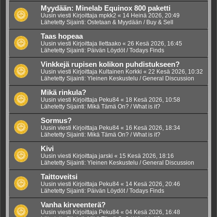
Myydään: Minelab Equinox 800 paketti
Uusin viesti Kirjoittaja
mpkk2
«
14 Heinä 2026, 20:49
Lähetetty Sijainti:
Ostetaan & Myydään / Buy & Sell
Taas hopeaa
Uusin viesti Kirjoittaja
Ilettaako
«
26 Kesä 2026, 16:45
Lähetetty Sijainti:
Päivän Löydöt / Todays Finds
Vinkkejä rupisen kolikon puhdistukseen?
Uusin viesti Kirjoittaja
Kultainen Korkki
«
22 Kesä 2026, 10:32
Lähetetty Sijainti:
Yleinen Keskustelu / General Discussion
Mikä rinkula?
Uusin viesti Kirjoittaja
Peku84
«
18 Kesä 2026, 10:58
Lähetetty Sijainti:
Mikä Tämä On? / What is it?
Sormus?
Uusin viesti Kirjoittaja
Peku84
«
16 Kesä 2026, 18:34
Lähetetty Sijainti:
Mikä Tämä On? / What is it?
Kivi
Uusin viesti Kirjoittaja
jarski
«
15 Kesä 2026, 18:16
Lähetetty Sijainti:
Yleinen Keskustelu / General Discussion
Taittoveitsi
Uusin viesti Kirjoittaja
Peku84
«
14 Kesä 2026, 20:46
Lähetetty Sijainti:
Päivän Löydöt / Todays Finds
Vanha kirveenterä?
Uusin viesti Kirjoittaja
Peku84
«
04 Kesä 2026, 16:48