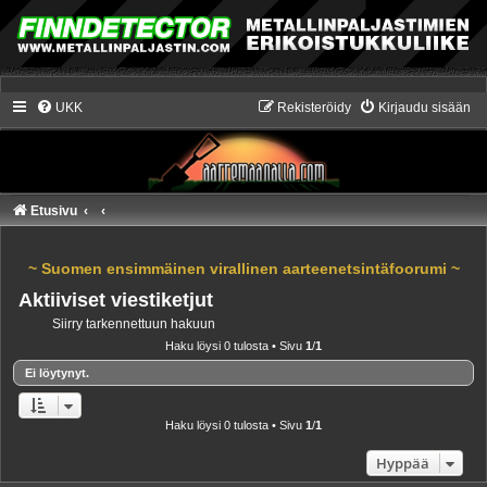
UKK
Rekisteröidy
Kirjaudu sisään
Etusivu
~ Suomen ensimmäinen virallinen aarteenetsintäfoorumi ~
Aktiiviset viestiketjut
Siirry tarkennettuun hakuun
Haku löysi 0 tulosta • Sivu
1
/
1
Ei löytynyt.
Haku löysi 0 tulosta • Sivu
1
/
1
Hyppää