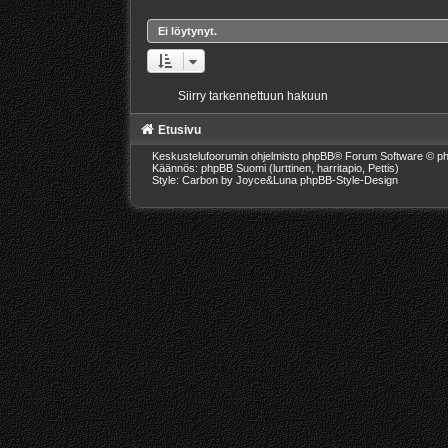
Ei löytynyt.
Siirry tarkennettuun hakuun
Etusivu
Keskustelufoorumin ohjelmisto
phpBB
® Forum Software © ph
Käännös: phpBB Suomi (lurttinen, harritapio, Pettis)
Style: Carbon by Joyce&Luna
phpBB-Style-Design