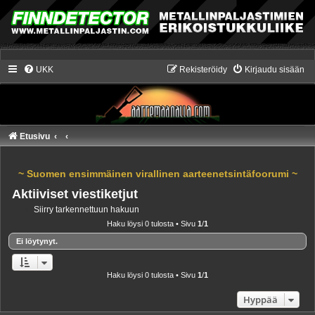
UKK
Rekisteröidy
Kirjaudu sisään
Etusivu
~ Suomen ensimmäinen virallinen aarteenetsintäfoorumi ~
Aktiiviset viestiketjut
Siirry tarkennettuun hakuun
Haku löysi 0 tulosta • Sivu
1
/
1
Ei löytynyt.
Haku löysi 0 tulosta • Sivu
1
/
1
Hyppää