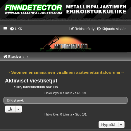
UKK
Rekisteröidy
Kirjaudu sisään
Etusivu
~ Suomen ensimmäinen virallinen aarteenetsintäfoorumi ~
Aktiiviset viestiketjut
Siirry tarkennettuun hakuun
Haku löysi 0 tulosta • Sivu
1
/
1
Ei löytynyt.
Haku löysi 0 tulosta • Sivu
1
/
1
Hyppää