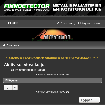
UKK
Rekisteröidy
Kirjaudu sisään
Etusivu
~ Suomen ensimmäinen virallinen aarteenetsintäfoorumi ~
Aktiiviset viestiketjut
Siirry tarkennettuun hakuun
Haku löysi 0 tulosta • Sivu
1
/
1
Ei löytynyt.
Haku löysi 0 tulosta • Sivu
1
/
1
Hyppää