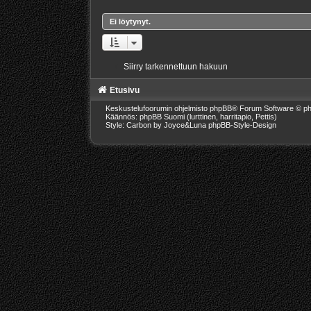
Ei löytynyt.
Siirry tarkennettuun hakuun
Etusivu
Keskustelufoorumin ohjelmisto
phpBB
® Forum Software © ph
Käännös: phpBB Suomi (lurttinen, harritapio, Pettis)
Style: Carbon by Joyce&Luna
phpBB-Style-Design