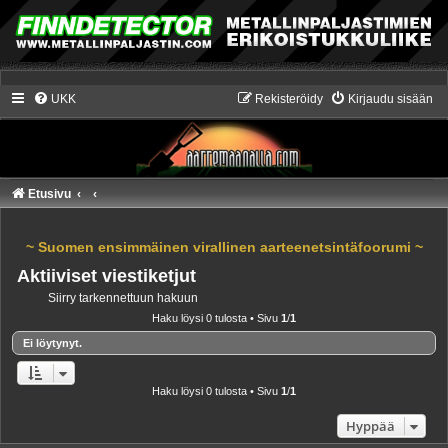
UKK
Rekisteröidy
Kirjaudu sisään
Etusivu
~ Suomen ensimmäinen virallinen aarteenetsintäfoorumi ~
Aktiiviset viestiketjut
Siirry tarkennettuun hakuun
Haku löysi 0 tulosta • Sivu
1
/
1
Ei löytynyt.
Haku löysi 0 tulosta • Sivu
1
/
1
Hyppää