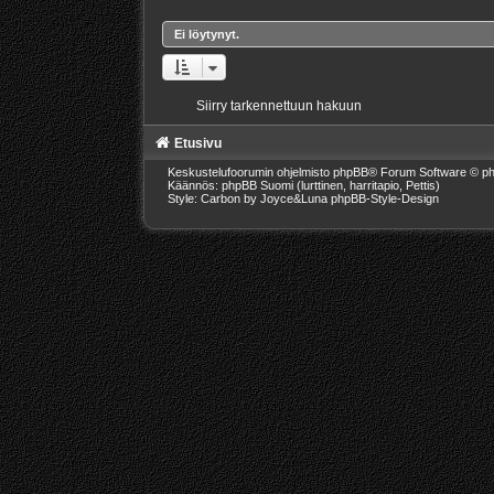
Ei löytynyt.
Siirry tarkennettuun hakuun
Etusivu
Keskustelufoorumin ohjelmisto
phpBB
® Forum Software © ph
Käännös: phpBB Suomi (lurttinen, harritapio, Pettis)
Style: Carbon by Joyce&Luna
phpBB-Style-Design