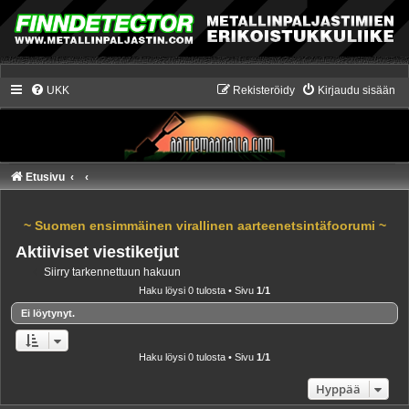
UKK
Rekisteröidy
Kirjaudu sisään
Etusivu
~ Suomen ensimmäinen virallinen aarteenetsintäfoorumi ~
Aktiiviset viestiketjut
Siirry tarkennettuun hakuun
Haku löysi 0 tulosta • Sivu
1
/
1
Ei löytynyt.
Haku löysi 0 tulosta • Sivu
1
/
1
Hyppää