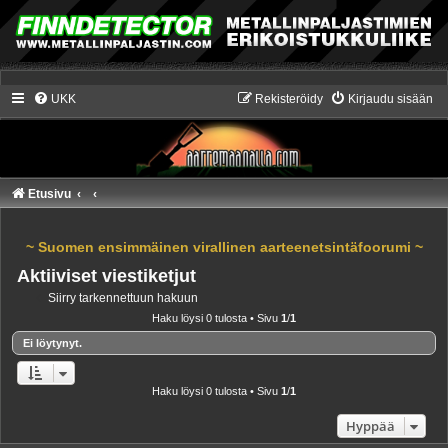
UKK
Rekisteröidy
Kirjaudu sisään
Etusivu
~ Suomen ensimmäinen virallinen aarteenetsintäfoorumi ~
Aktiiviset viestiketjut
Siirry tarkennettuun hakuun
Haku löysi 0 tulosta • Sivu
1
/
1
Ei löytynyt.
Haku löysi 0 tulosta • Sivu
1
/
1
Hyppää