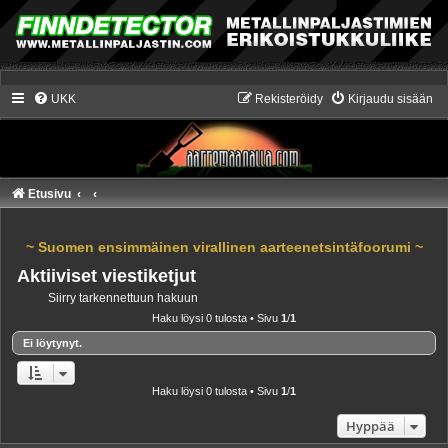
UKK
Rekisteröidy
Kirjaudu sisään
Etusivu
~ Suomen ensimmäinen virallinen aarteenetsintäfoorumi ~
Aktiiviset viestiketjut
Siirry tarkennettuun hakuun
Haku löysi 0 tulosta • Sivu
1
/
1
Ei löytynyt.
Haku löysi 0 tulosta • Sivu
1
/
1
Hyppää