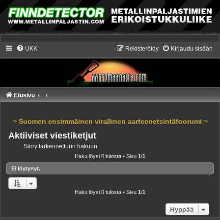
UKK
Rekisteröidy
Kirjaudu sisään
Etusivu
~ Suomen ensimmäinen virallinen aarteenetsintäfoorumi ~
Aktiiviset viestiketjut
Siirry tarkennettuun hakuun
Haku löysi 0 tulosta • Sivu
1
/
1
Ei löytynyt.
Haku löysi 0 tulosta • Sivu
1
/
1
Hyppää