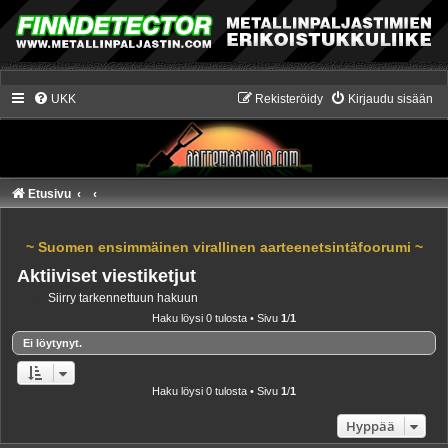
UKK
Rekisteröidy
Kirjaudu sisään
Etusivu
~ Suomen ensimmäinen virallinen aarteenetsintäfoorumi ~
Aktiiviset viestiketjut
Siirry tarkennettuun hakuun
Haku löysi 0 tulosta • Sivu
1
/
1
Ei löytynyt.
Haku löysi 0 tulosta • Sivu
1
/
1
Hyppää