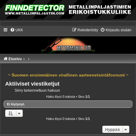
UKK
Rekisteröidy
Kirjaudu sisään
Etusivu
~ Suomen ensimmäinen virallinen aarteenetsintäfoorumi ~
Aktiiviset viestiketjut
Siirry tarkennettuun hakuun
Haku löysi 0 tulosta • Sivu
1
/
1
Ei löytynyt.
Haku löysi 0 tulosta • Sivu
1
/
1
Hyppää